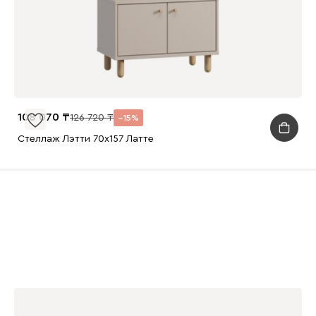
108 070
126 720
15
Стеллаж Лэтти 70x157 Латте