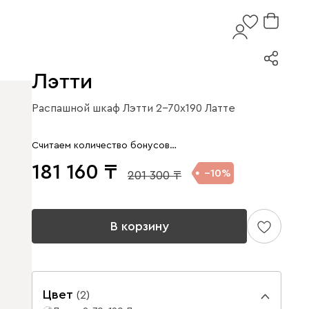
Лэтти
Распашной шкаф Лэтти 2-70x190 Латте
Считаем количество бонусов…
181 160
10
201 300
В корзину
Цвет
(
2
)