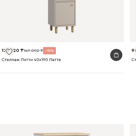
126 720
9
149 090
15
Стеллаж Лэтти 40x190 Латте
Ст