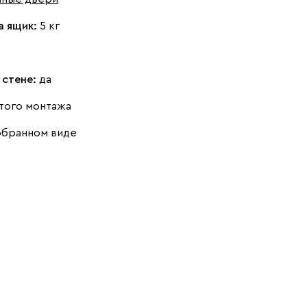
а ящик:
5 кг
 стене:
да
того монтажа
обранном виде