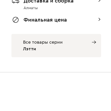
Доставка и сборка
без доводчиков
с доводчиками
Алматы
Финальная цена
Все товары серии
Лэтти