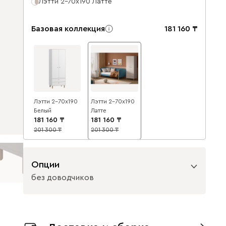
Лэтти 2-70x190 Латте
Базовая коллекция
181 160
Лэтти 2-70x190
Лэтти 2-70x190
Белый
Латте
181 160
181 160
201 300
201 300
10
10
Опции
без доводчиков
Вид петель