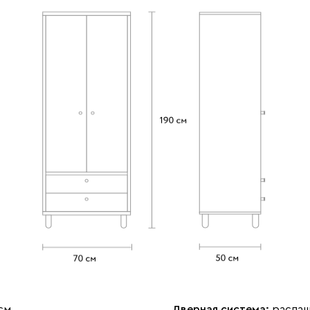
см
Дверная система:
распа