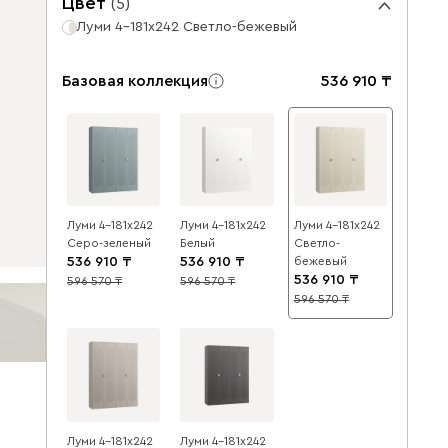
Цвет
(
5
)
Луми 4-181x242 Светло-бежевый
Базовая коллекция
536 910
Луми 4-181x242
Луми 4-181x242
Луми 4-181x242
Серо-зеленый
Белый
Светло-
536 910
536 910
бежевый
536 910
596 570
596 570
10
10
596 570
10
Луми 4-181x242
Луми 4-181x242