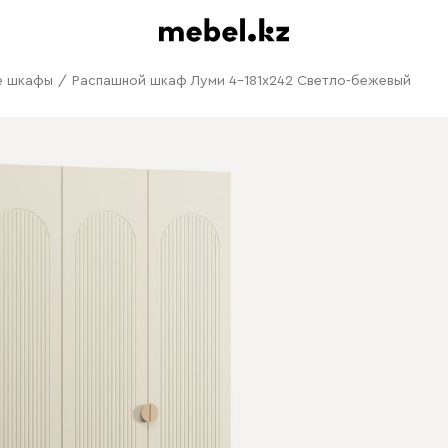
е шкафы
/
Распашной шкаф Луми 4-181x242 Светло-бежевый