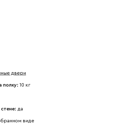
шные двери
а полку:
10 кг
 стене:
да
обранном виде