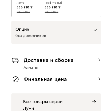
Латте
Графитовый
536 910
536 910
596 570
596 570
10
10
Опции
без доводчиков
Вид петель
Доставка и сборка
без доводчиков
с доводчиками
Алматы
Финальная цена
Все товары серии
Луми