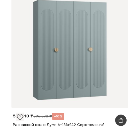
536 910
596 570
10
Распашной шкаф Луми 4-181x242 Серо-зеленый