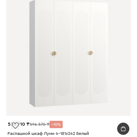
536 910
596 570
10
Распашной шкаф Луми 4-181x242 Белый