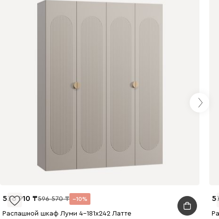
536 910
5
596 570
10
Распашной шкаф Луми 4-181x242 Латте
Р