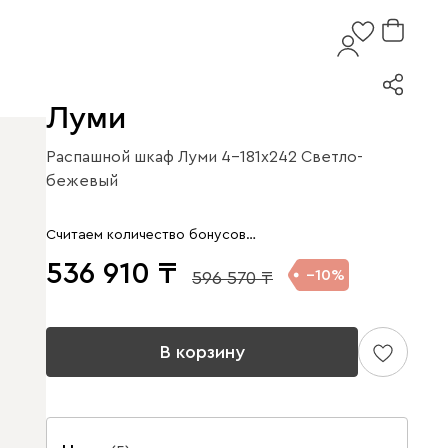
Луми
Распашной шкаф Луми 4-181x242 Светло-
бежевый
Считаем количество бонусов…
536 910
10
596 570
В корзину