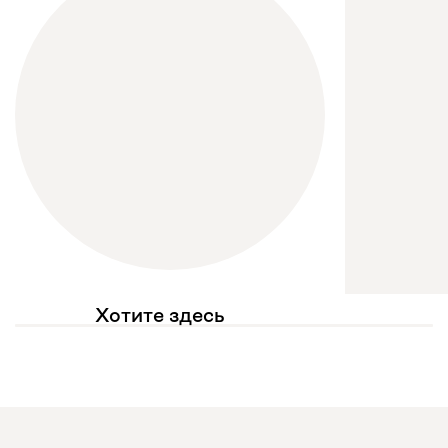
Хотите здесь
увидеть свое фото?
Отмечайте
@mebel.kz_official
в своих публикациях