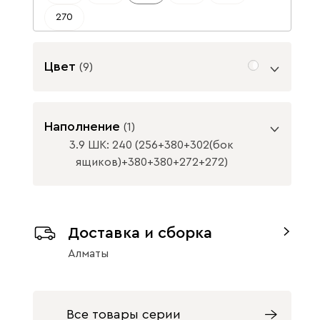
270
Цвет
(
9
)
Цвет фасада
Наполнение
(
1
)
3.9 ШК: 240 (256+380+302(бок
ящиков)+380+380+272+272)
ВАЖНО! При глубине шкафа-купе менее
Графит МДФ
Молочный
Сантьяго
60 см / распашного шкафа менее 50 см,
Доставка и сборка
устанавливается выдвижная штанга.
Алматы
Цвет корпуса
Схемы наполнения
Все товары серии