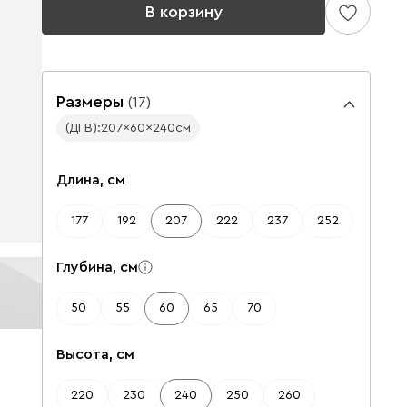
В корзину
Размеры
(
17
)
(ДГВ):
207
60
240
см
✕
✕
Длина, см
177
192
207
222
237
252
Глубина, см
50
55
60
65
70
Высота, см
220
230
240
250
260