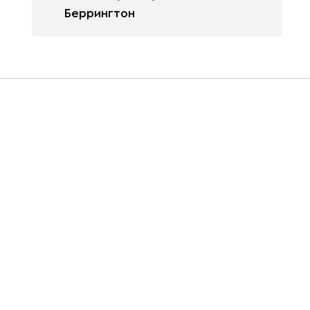
Беррингтон
Белая Шагрень
Велюр
Графит
Цвет фасада 2
3.9 ШК: 240
(256+380+302(бок
ящиков)+380+380+272+272)
Белая Шагрень
Велюр
Графит