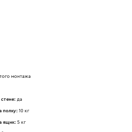
того монтажа
 стене:
да
а полку:
10 кг
а ящик:
5 кг