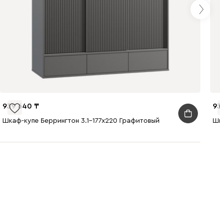
939 640
9
Шкаф-купе Беррингтон 3.1-177x220 Графитовый
Шк