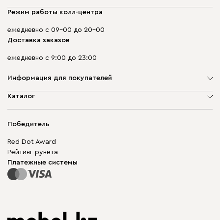
Режим работы колл-центра
ежедневно с 09-00 до 20-00
Доставка заказов
ежедневно с 9:00 до 23:00
Информация для покупателей
О компании
Каталог
Адреса магазинов
Мягкая мебель
Доставка и оплата
Корпусная мебель
Победитель
Гарантия
Бескаркасная мебель
Mebel.Club
Red Dot Award
Модульная мебель
Для бизнеса
Рейтинг рунета
Столы и стулья
Карта сайта
Платежные системы