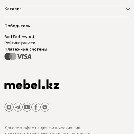
О компании
Каталог
Адреса магазинов
Мягкая мебель
Доставка и оплата
Корпусная мебель
Победитель
Гарантия
Бескаркасная мебель
Mebel.Club
Red Dot Award
Модульная мебель
Для бизнеса
Рейтинг рунета
Столы и стулья
Карта сайта
Платежные системы
Договор оферты для физических лиц