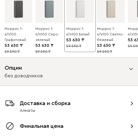
Моррис 1-
Моррис 1-
Моррис 1-
Моррис 1-
Морри
47x100
47x100 Серо-
47x100 Белый
47x100 Светло-
47x10
Графитовый
зеленый
53 630
бежевый
53 6
53 630
53 630
53 630
59 590
59 59
10
10
59 590
59 590
59 590
10
10
10
Опции
без доводчиков
Вид петель
Доставка и сборка
с доводчиками
без доводчиков
Алматы
Финальная цена