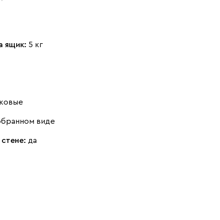
а ящик:
5 кг
ковые
обранном виде
 стене:
да