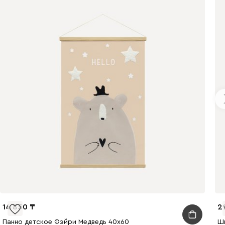
14 850
2
Панно детское Фэйри Медведь 40x60
Ш