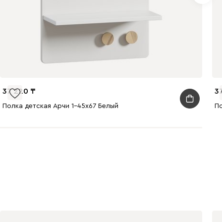
37 220
3
Полка детская Арчи 1-45x67 Белый
По