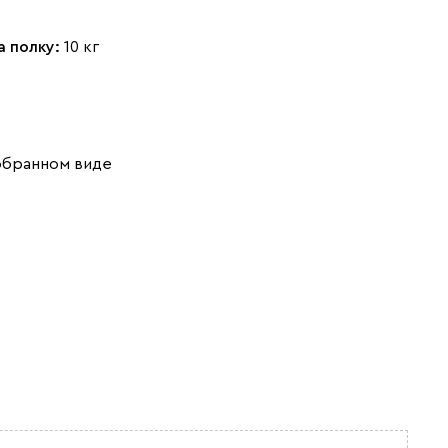
а полку:
10 кг
обранном виде