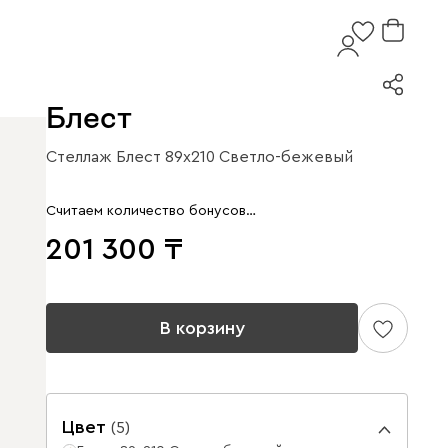
Блест
Стеллаж Блест 89x210 Светло-бежевый
Считаем количество бонусов…
201 300
В корзину
Цвет
(
5
)