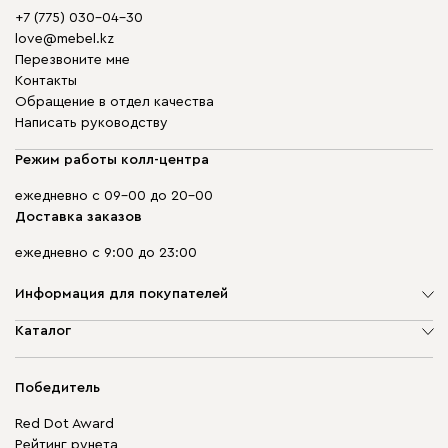
+7 (775) 030-04-30
love@mebel.kz
Перезвоните мне
Контакты
Обращение в отдел качества
Написать руководству
Режим работы колл-центра
ежедневно с 09-00 до 20-00
Доставка заказов
ежедневно с 9:00 до 23:00
Информация для покупателей
О компании
Каталог
Адреса магазинов
Мягкая мебель
Доставка и оплата
Корпусная мебель
Победитель
Гарантия
Бескаркасная мебель
Mebel.Club
Red Dot Award
Модульная мебель
Для бизнеса
Рейтинг рунета