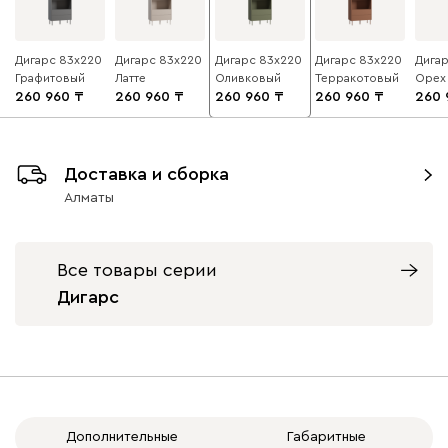
Дигарс 83x220
Дигарс 83x220
Дигарс 83x220
Дигарс 83x220
Дига
Графитовый
Латте
Оливковый
Терракотовый
Орех
260 960
260 960
260 960
260 960
260 
Доставка и сборка
Алматы
Все товары серии
Дигарс
Дополнительные
Габаритные