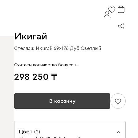
Икигай
Стеллаж Икигай 69x176 Дуб Светлый
Считаем количество бонусов…
298 250
В корзину
Цвет
(
2
)