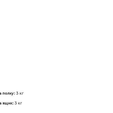
а полку:
3 кг
а ящик:
3 кг