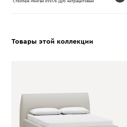
Стеллаж Икигай 69x176 Дуб Антрацитовый
Товары этой коллекции