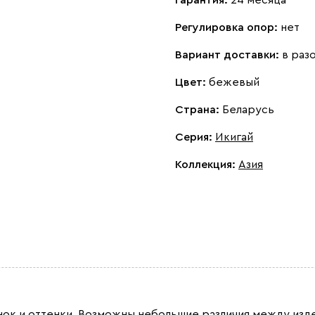
Гарантия:
24 месяца
Регулировка опор:
нет
Вариант доставки:
в раз
Цвет:
бежевый
Страна:
Беларусь
Серия
:
Икигай
Коллекция
:
Азия
ок и оттенки. Возможны небольшие различия между изде