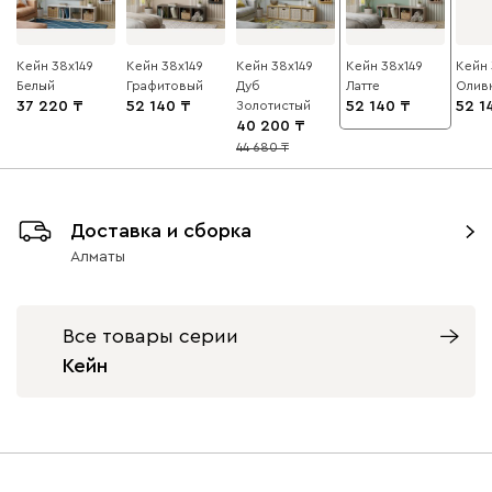
Кейн 38x149
Кейн 38x149
Кейн 38x149
Кейн 38x149
Кейн 
Белый
Графитовый
Дуб
Латте
Олив
37 220
52 140
Золотистый
52 140
52 1
40 200
44 680
10
Доставка и сборка
Алматы
Все товары серии
Кейн