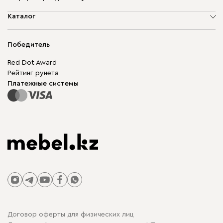
О компании
Каталог
Адреса магазинов
Мягкая мебель
Доставка и оплата
Корпусная мебель
Победитель
Гарантия
Бескаркасная мебель
Mebel.Club
Red Dot Award
Модульная мебель
Для бизнеса
Рейтинг рунета
Столы и стулья
Карта сайта
Платежные системы
Договор оферты для физических лиц