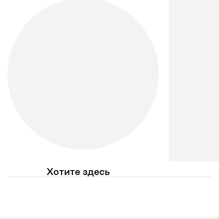
Хотите здесь
увидеть свое фото?
Отмечайте
@mebel.kz_official
в своих публикациях