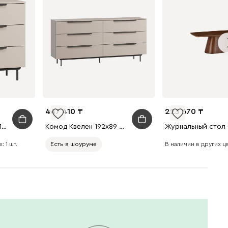
447 410
223 670
Комод Квелен 96x89 Латте
Комод Квелен 192x89 Латте
: 1 шт.
В наличии в других цве
Есть в шоуруме