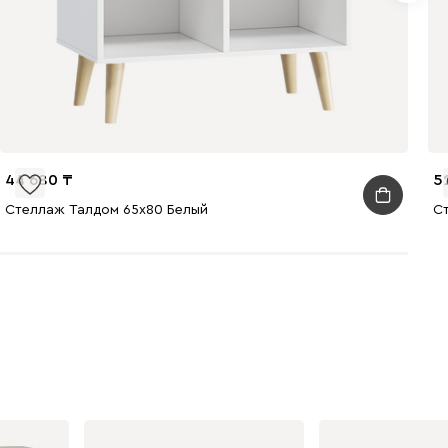
44 680
5
Стеллаж Талдом 65x80 Белый
С