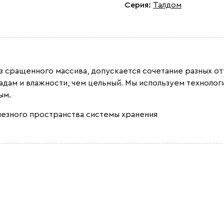
Серия
:
Талдом
из сращенного массива, допускается сочетание разных 
адам и влажности, чем цельный. Мы используем техноло
ым.
лезного пространства системы хранения