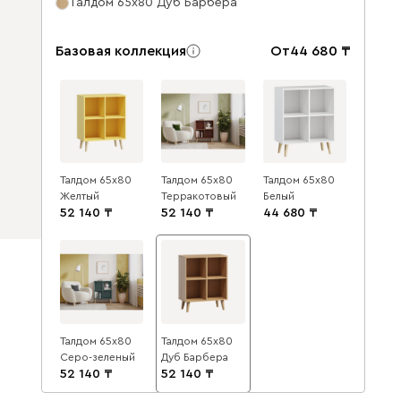
Талдом 65x80 Дуб Барбера
Базовая коллекция
От
44 680
Талдом 65x80
Талдом 65x80
Талдом 65x80
Желтый
Терракотовый
Белый
52 140
52 140
44 680
Талдом 65x80
Талдом 65x80
Серо-зеленый
Дуб Барбера
52 140
52 140