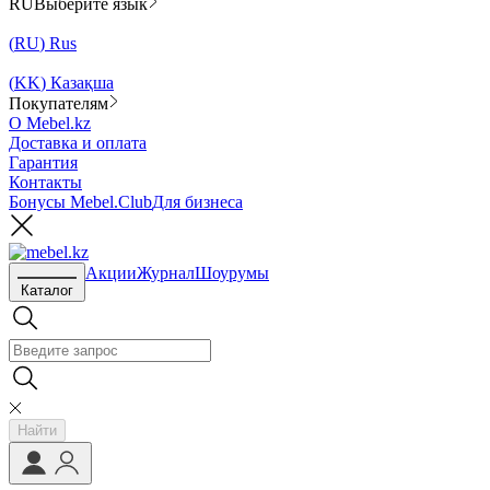
RU
Выберите язык
(
RU
)
Rus
(
KK
)
Казақша
Покупателям
О Mebel.kz
Доставка и оплата
Гарантия
Контакты
Бонусы Mebel.Club
Для бизнеса
Акции
Журнал
Шоурумы
Каталог
Найти