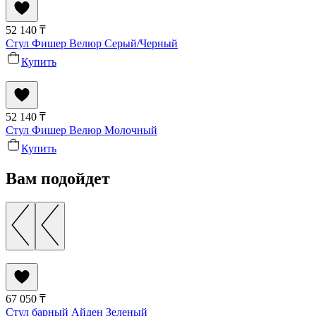
52 140
₸
Стул Фишер Велюр Серый/Черный
Купить
52 140
₸
Стул Фишер Велюр Молочный
Купить
Вам подойдет
67 050
₸
Стул барный Айден Зеленый