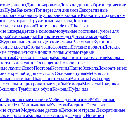
рские диваны
Диваны-кровати
Детские диваны
Ортопедические
ель
Пуфы
Банкетки
Топперы для диванов
Декоративные
спальные кровати
Двуспальные кровати
Кровати с подъемным
инные матрасы
Пружинные матрасы
Детские
хлы для матрасов
Постельное белье
Шкафы и
кие шкафы
Детские комоды
Модульные гостиные
Тумбы для
моды
Узкие комоды
Широкие комоды
Детские комоды
Все
Журнальные столики
Детские столы
Все стулья
Кухонные
ерные кресла
Столы трансформеры
Детские кровати
Детские
кие стулья
Детские полки
Столы
Компьютерные
принтом
Однотонные ковры
Ковры в винтажном стиле
Ковры в
екстиль для улицы
Освещение
Потолочные
ьные лампы
Декор
Постеры
Картины
Панно
Зеркала
Декоративные
овые кресла
Садовые столы
Садовые стулья
Мебель для
льные гостиные
Шкафы и стеллажи
Витрины
Тумбы для
ые спальни
Прикроватные тумбы
Комоды
Матрасы
Подушки
Вешалки
Тумбы для обуви
Комоды
Пуфы для
мбы
Журнальные столики
Мебель для прихожей
Обеденные
ная мебель
Мини-диваны
Кушетки
Витрины
Стеллажи
кие стулья
Модульные детские
Детские матрасы
Декоративные
ль из ротанга
Ковры и текстиль для улицы
Новинки