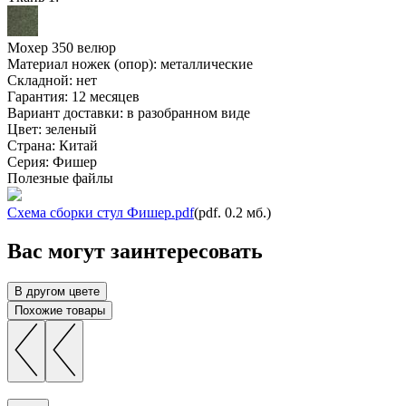
Мохер 350
велюр
Материал ножек (опор):
металлические
Складной:
нет
Гарантия:
12 месяцев
Вариант доставки:
в разобранном виде
Цвет:
зеленый
Страна:
Китай
Серия
:
Фишер
Полезные файлы
Схема сборки стул Фишер.pdf
(pdf. 0.2 мб.)
Вас могут заинтересовать
В другом цвете
Похожие товары