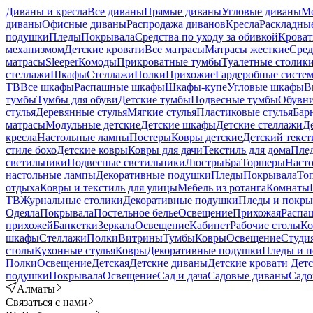
Диваны и кресла
Все диваны
Прямые диваны
Угловые диваны
Мо
диваны
Офисные диваны
Распродажа диванов
Кресла
Раскладные
подушки
Пледы
Покрывала
Средства по уходу за обивкой
Кроват
механизмом
Детские кровати
Все матрасы
Матрасы жесткие
Сред
матрасы
Sleeper
Комоды
Прикроватные тумбы
Туалетные столик
стеллажи
Шкафы
Стеллажи
Полки
Прихожие
Гардеробные систе
ТВ
Все шкафы
Распашные шкафы
Шкафы-купе
Угловые шкафы
В
тумбы
Тумбы для обуви
Детские тумбы
Подвесные тумбы
Обувн
стулья
Деревянные стулья
Мягкие стулья
Пластиковые стулья
Бар
матрасы
Модульные детские
Детские шкафы
Детские стеллажи
Д
кресла
Настольные лампы
Постеры
Ковры детские
Детский текст
стиле бохо
Детские ковры
Ковры для дачи
Текстиль для дома
Пле
светильники
Подвесные светильники
Люстры
Бра
Торшеры
Наст
настольные лампы
Декоративные подушки
Пледы
Покрывала
То
отдыха
Ковры и текстиль для улицы
Мебель из ротанга
Комнаты
ТВ
Журнальные столики
Декоративные подушки
Пледы и покры
Одеяла
Покрывала
Постельное белье
Освещение
Прихожая
Распа
прихожей
Банкетки
Зеркала
Освещение
Кабинет
Рабочие столы
Ко
шкафы
Стеллажи
Полки
Витрины
Тумбы
Ковры
Освещение
Студи
столы
Кухонные стулья
Ковры
Декоративные подушки
Пледы и п
Полки
Освещение
Детская
Детские диваны
Детские кровати
Дет
подушки
Покрывала
Освещение
Сад и дача
Садовые диваны
Садо
Алматы
Связаться с нами