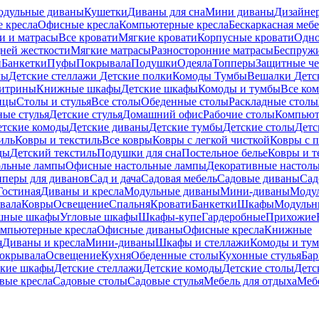
дульные диваны
Кушетки
Диваны для сна
Мини диваны
Дизайне
 кресла
Офисные кресла
Компьютерные кресла
Бескаркасная меб
и и матрасы
Все кровати
Мягкие кровати
Корпусные кровати
Одно
ней жесткости
Мягкие матрасы
Разносторонние матрасы
Беспруж
и
Банкетки
Пуфы
Покрывала
Подушки
Одеяла
Топперы
Защитные че
мы
Детские стеллажи
Детские полки
Комоды
Тумбы
Вешалки
Детс
итрины
Книжные шкафы
Детские шкафы
Комоды и тумбы
Все ко
ицы
Столы и стулья
Все столы
Обеденные столы
Раскладные столы
ные стулья
Детские стулья
Домашний офис
Рабочие столы
Компьют
етские комоды
Детские диваны
Детские тумбы
Детские столы
Детс
иль
Ковры и текстиль
Все ковры
Ковры с легкой чисткой
Ковры с 
ды
Детский текстиль
Подушки для сна
Постельное белье
Ковры и т
ольные лампы
Офисные настольные лампы
Декоративные настол
пперы для диванов
Сад и дача
Садовая мебель
Садовые диваны
Сад
Гостиная
Диваны и кресла
Модульные диваны
Мини-диваны
Моду
вала
Ковры
Освещение
Спальня
Кровати
Банкетки
Шкафы
Модульн
шные шкафы
Угловые шкафы
Шкафы-купе
Гардеробные
Прихожие
мпьютерные кресла
Офисные диваны
Офисные кресла
Книжные
я
Диваны и кресла
Мини-диваны
Шкафы и стеллажи
Комоды и ту
окрывала
Освещение
Кухня
Обеденные столы
Кухонные стулья
Бар
ские шкафы
Детские стеллажи
Детские комоды
Детские столы
Детс
вые кресла
Садовые столы
Садовые стулья
Мебель для отдыха
Мебе