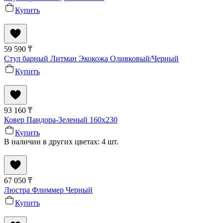
Купить
59 590
₸
Стул барный Литман Экокожа Оливковый/Черный
Купить
93 160
₸
Ковер Пандора-Зеленый 160x230
Купить
В наличии в других цветах: 4 шт.
67 050
₸
Люстра Флиммер Черный
Купить