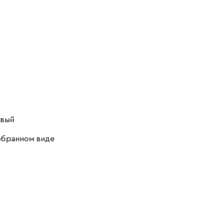
овый
обранном виде