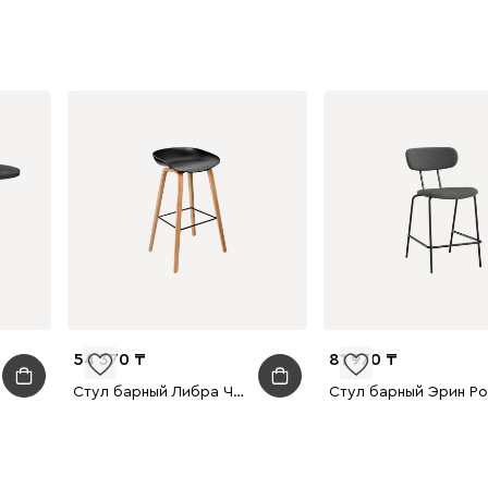
54 370
81 970
Стул барный Либра Черный/Натуральный