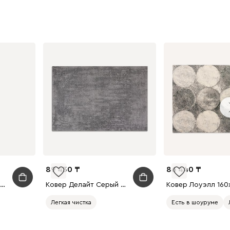
89 430
86 440
Стул барный Эрин Рогожка Графитовый/Черный
Ковер Делайт Серый 160x230
Ковер Лоуэлл 160
Легкая чистка
Есть в шоуруме