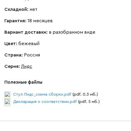
Складной:
нет
Жёлтый
Песочный
Розовый
Светло-серый
Серы
Гарантия:
18 месяцев
Ланза
121 500
Вариант доставки:
в разобранном виде
Цвет:
бежевый
Страна:
Россия
Серия
:
Лидс
Бежевый
Вишневый
Голубой
Графит
Зеле
Полезные файлы
Кларинс
128 950
Стул Лидс_схема сборки.pdf
(pdf. 0.3 мб.)
Декларация о соответствии.pdf
(pdf. 5 мб.)
100
130
690
695
792