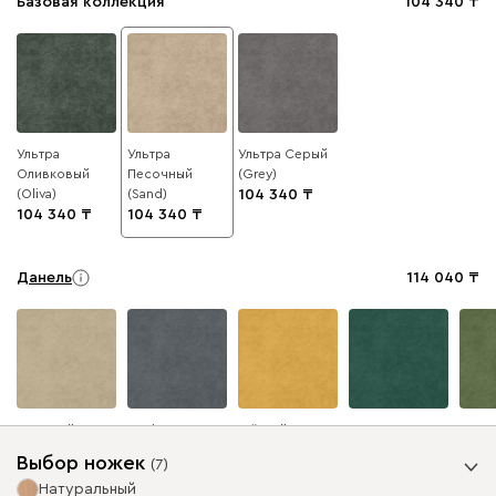
Базовая коллекция
104 340
Ультра
Ультра
Ультра Серый
Оливковый
Песочный
(Grey)
(Oliva)
(Sand)
104 340
104 340
104 340
Данель
114 040
Бежевый
Графит
Жёлтый
Изумруд
Олив
Выбор ножек
(
7
)
Натуральный