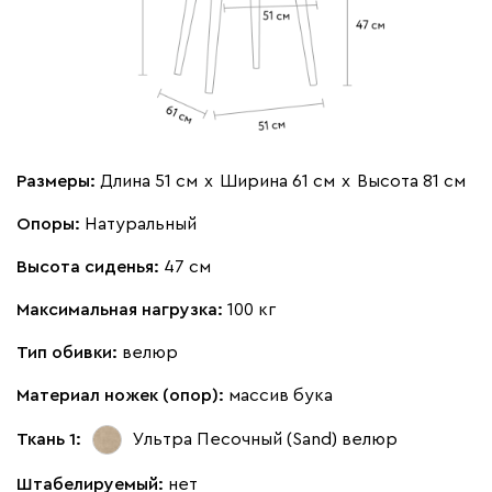
000
490
795
910
930
Геста
121 500
Размеры:
Длина 51 см
х
Ширина 61 см
х
Высота 81 см
Опоры:
Натуральный
Высота сиденья:
47 см
Максимальная нагрузка:
100 кг
Бежевый
Изумруд
Марсала
Молочный
Мята
Тип обивки:
велюр
Мола
121 500
Материал ножек (опор):
массив бука
Ткань 1:
Ультра Песочный (Sand)
велюр
Штабелируемый:
нет