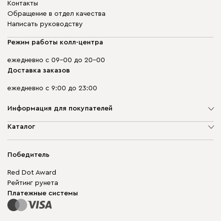
Контакты
Обращение в отдел качества
Написать руководству
Режим работы колл-центра
ежедневно с 09-00 до 20-00
Доставка заказов
ежедневно с 9:00 до 23:00
Информация для покупателей
О компании
Каталог
Адреса магазинов
Мягкая мебель
Доставка и оплата
Корпусная мебель
Победитель
Гарантия
Бескаркасная мебель
Mebel.Club
Red Dot Award
Модульная мебель
Для бизнеса
Рейтинг рунета
Столы и стулья
Карта сайта
Платежные системы