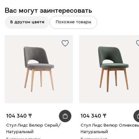
Вас могут заинтересовать
Винтер
128 950
В другом цвете
Похожие товары
Виридис
Клэй
Мустард
Оранж
пион
Букле
136 410
Вайт
Латте
Терра
104 340
104 340
Стул Лидс Велюр Серый/
Стул Лидс Велюр Оливков
Дарте
143 870
Натуральный
Натуральный
В наличии в других
В наличии: 1 шт.