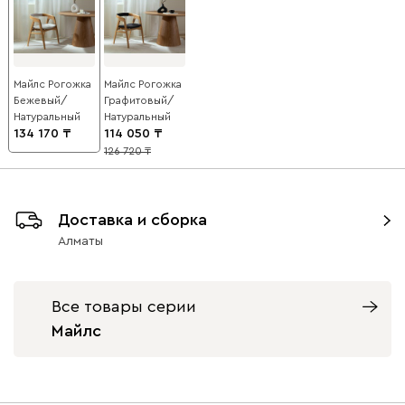
Майлс Рогожка
Майлс Рогожка
Бежевый/
Графитовый/
Натуральный
Натуральный
134 170
114 050
126 720
10
Доставка и сборка
Алматы
Все товары серии
Майлс