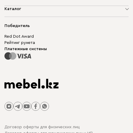
О компании
Каталог
Адреса магазинов
Мягкая мебель
Доставка и оплата
Корпусная мебель
Победитель
Гарантия
Бескаркасная мебель
Mebel.Club
Red Dot Award
Модульная мебель
Для бизнеса
Рейтинг рунета
Столы и стулья
Карта сайта
Платежные системы
Договор оферты для физических лиц