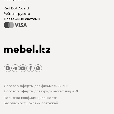
Гарантия
Бескаркасная мебель
Mebel.Club
Red Dot Award
Модульная мебель
Для бизнеса
Рейтинг рунета
Столы и стулья
Карта сайта
Платежные системы
Договор оферты для физических лиц
Договор оферты для юридических лиц и ИП
Политика конфиденциальности
Безопасность онлайн платежей