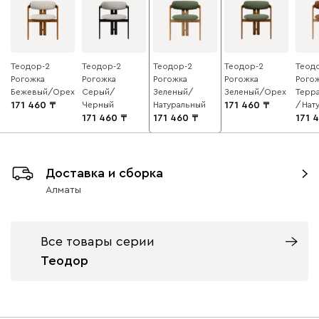
Теодор-2
Теодор-2
Теодор-2
Теодор-2
Теод
Рогожка
Рогожка
Рогожка
Рогожка
Рого
Бежевый/Орех
Серый/
Зеленый/
Зеленый/Орех
Терр
171 460
Черный
Натуральный
171 460
/Нат
171 460
171 460
171 
Доставка и сборка
Алматы
Все товары серии
Теодор