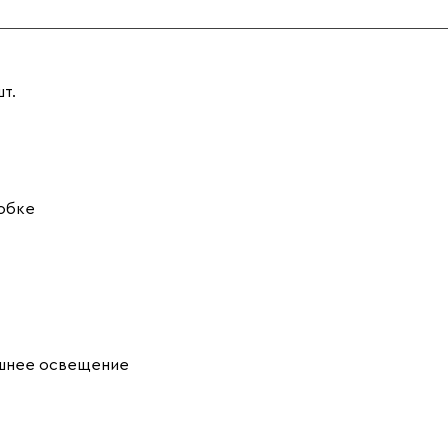
шт.
обке
шнее освещение