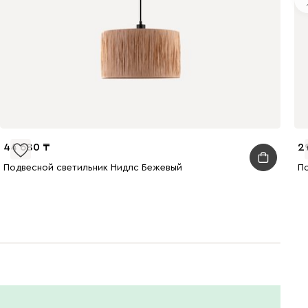
44 680
2
Подвесной светильник Нидлс Бежевый
По