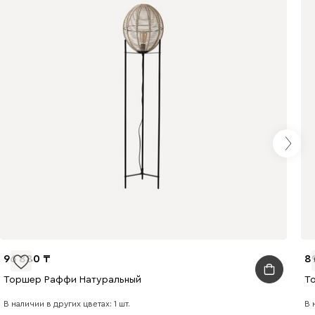
96 880
8
Торшер Раффи Натуральный
Т
В наличии в других цветах: 1 шт.
В 