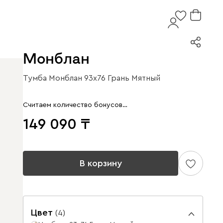
Монблан
Тумба Монблан 93x76 Грань Мятный
Считаем количество бонусов…
149 090
В корзину
Цвет
(
4
)