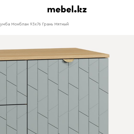
умба Монблан 93x76 Грань Мятный