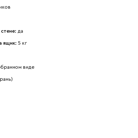
иков
 стене:
да
а ящик:
5 кг
обранном виде
Грань)