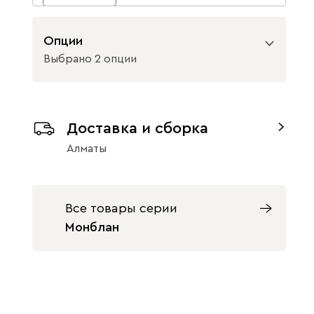
Опции
Выбрано 2 опции
Вид направляющих
Доставка и сборка
без доводчиков
с доводчиками
Алматы
Вид петель
без доводчиков
с доводчиками
Все товары серии
Монблан