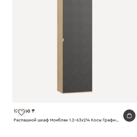
171 460
Распашной шкаф Монблан 1.2-63x214 Косы Графитовый/Дуб Ирландский