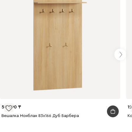
59 590
1
Вешалка Монблан 83x166 Дуб Барбера
Ко