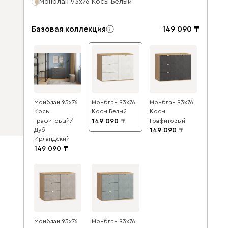
Монблан 93x76 Косы Белый
Базовая коллекция
149 090
Монблан 93x76
Монблан 93x76
Монблан 93x76
Косы
Косы Белый
Косы
Графитовый/
149 090
Графитовый
Дуб
149 090
Ирландский
149 090
Монблан 93x76
Монблан 93x76