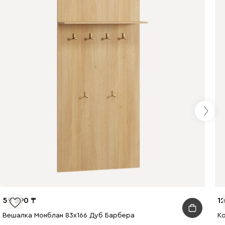
59 590
1
Вешалка Монблан 83x166 Дуб Барбера
Ко