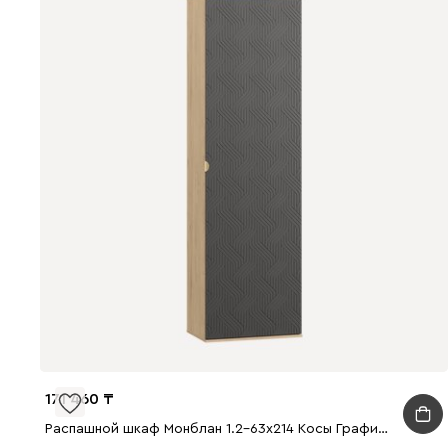
171 460
Распашной шкаф Монблан 1.2-63x214 Косы Графитовый/Дуб Ирландский