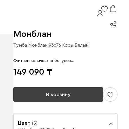
Монблан
Тумба Монблан 93x76 Косы Белый
Считаем количество бонусов…
149 090
В корзину
Цвет
(
5
)