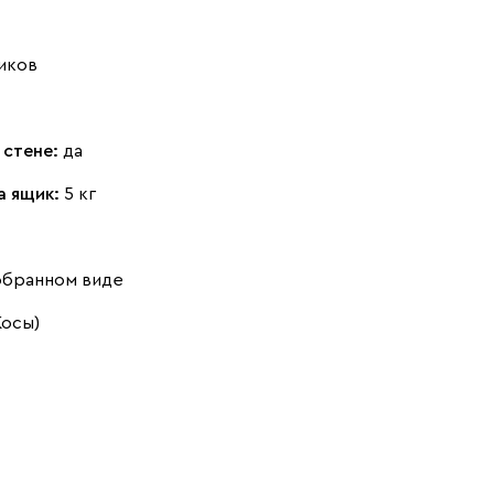
иков
 стене:
да
а ящик:
5 кг
обранном виде
Косы)