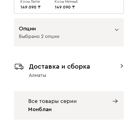
Косы Латте
Косы Мятный
149 090
149 090
Опции
Выбрано 2 опции
Вид направляющих
Доставка и сборка
без доводчиков
с доводчиками
Алматы
Вид петель
с доводчиками
без доводчиков
Все товары серии
Монблан