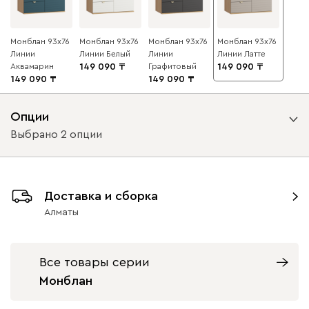
Монблан 93x76
Монблан 93x76
Монблан 93x76
Монблан 93x76
Линии
Линии Белый
Линии
Линии Латте
Аквамарин
149 090
Графитовый
149 090
149 090
149 090
Опции
Выбрано 2 опции
Вид направляющих
Доставка и сборка
с доводчиками
без доводчиков
Алматы
Вид петель
Все товары серии
с доводчиками
без доводчиков
Монблан