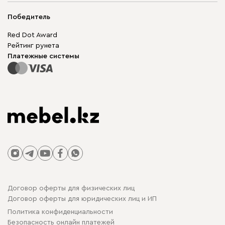
Мягкая мебель
Доставка и оплата
Корпусная мебель
Победитель
Гарантия
Бескаркасная мебель
Mebel.Club
Red Dot Award
Модульная мебель
Для бизнеса
Рейтинг рунета
Столы и стулья
Карта сайта
Платежные системы
Договор оферты для физических лиц
Договор оферты для юридических лиц и ИП
Политика конфиденциальности
Безопасность онлайн платежей