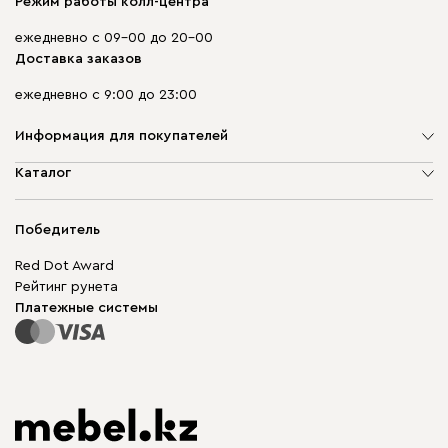
Режим работы колл-центра
ежедневно с 09-00 до 20-00
Доставка заказов
ежедневно с 9:00 до 23:00
Информация для покупателей
О компании
Каталог
Адреса магазинов
Мягкая мебель
Доставка и оплата
Корпусная мебель
Победитель
Гарантия
Бескаркасная мебель
Mebel.Club
Red Dot Award
Модульная мебель
Для бизнеса
Рейтинг рунета
Столы и стулья
Карта сайта
Платежные системы