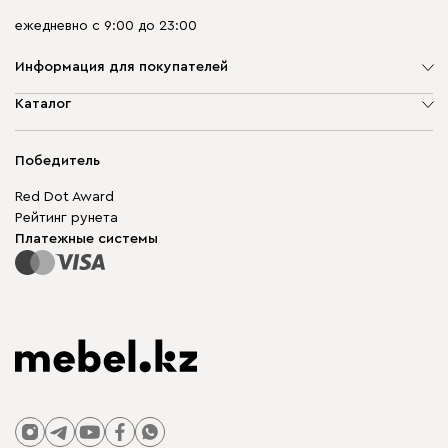
ежедневно с 9:00 до 23:00
Информация для покупателей
О компании
Каталог
Адреса магазинов
Мягкая мебель
Доставка и оплата
Корпусная мебель
Победитель
Гарантия
Бескаркасная мебель
Mebel.Club
Red Dot Award
Модульная мебель
Для бизнеса
Рейтинг рунета
Столы и стулья
Карта сайта
Платежные системы