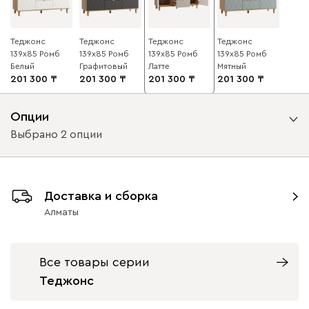
Теджонс
Теджонс
Теджонс
Теджонс
139x85 Ромб
139x85 Ромб
139x85 Ромб
139x85 Ромб
Белый
Графитовый
Латте
Мятный
201 300
201 300
201 300
201 300
Опции
Выбрано 2 опции
Вид направляющих
Доставка и сборка
с доводчиками
без доводчиков
Алматы
Вид петель
Все товары серии
с доводчиками
без доводчиков
Теджонс