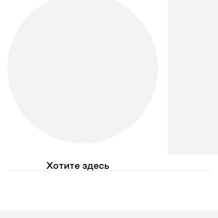
Хотите здесь
увидеть свое фото?
Отмечайте
@mebel.kz_official
в своих публикациях