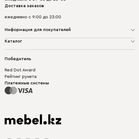
Доставка заказов
ежедневно с 9:00 до 23:00
Информация для покупателей
О компании
Каталог
Адреса магазинов
Мягкая мебель
Доставка и оплата
Корпусная мебель
Победитель
Гарантия
Бескаркасная мебель
Mebel.Club
Red Dot Award
Модульная мебель
Для бизнеса
Рейтинг рунета
Столы и стулья
Карта сайта
Платежные системы