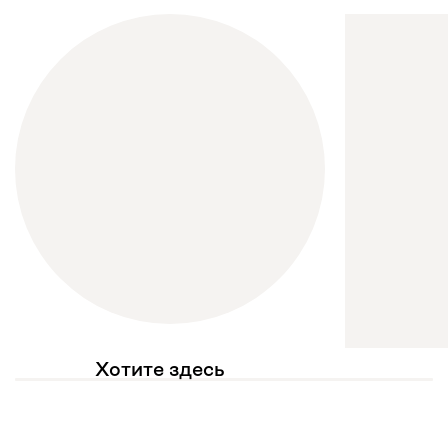
Хотите здесь
увидеть свое фото?
Отмечайте
@mebel.kz_official
в своих публикациях