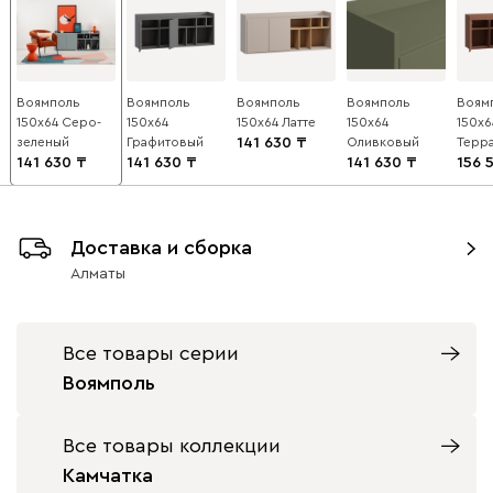
Воямполь
Воямполь
Воямполь
Воямполь
Воям
150x64 Серо-
150x64
150x64 Латте
150x64
150x6
зеленый
Графитовый
141 630
Оливковый
Терр
141 630
141 630
141 630
156 
Доставка и сборка
Алматы
Все товары серии
Воямполь
Все товары коллекции
Камчатка