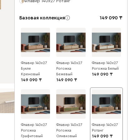
Флавир 140x27 Ротанг
Базовая коллекция
149 090
Флавир 140x27
Флавир 140x27
Флавир 140x27
Букле
Рогожка
Рогожка Белый
Кремовый
Бежевый
149 090
149 090
149 090
Флавир 140x27
Флавир 140x27
Флавир 140x27
Рогожка
Рогожка
Ротанг
Графитовый
Оливковый
149 090