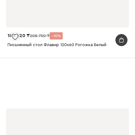
188 620
208 750
10
Письменный стол Флавир 120x60 Рогожка Белый