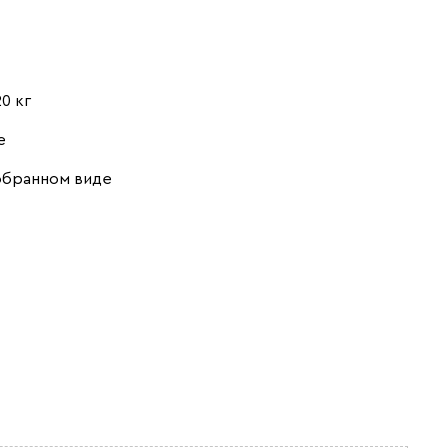
20 кг
е
обранном виде