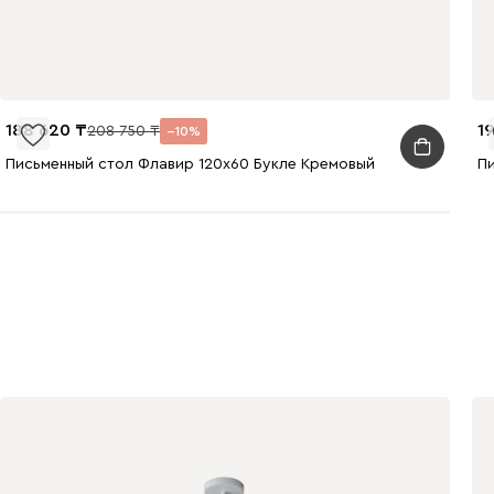
188 620
1
208 750
10
Письменный стол Флавир 120x60 Букле Кремовый
Пи