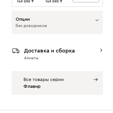
149 090
149 090
Опции
без доводчиков
Вид направляющих
Доставка и сборка
без доводчиков
с доводчиками
Алматы
Все товары серии
Флавир