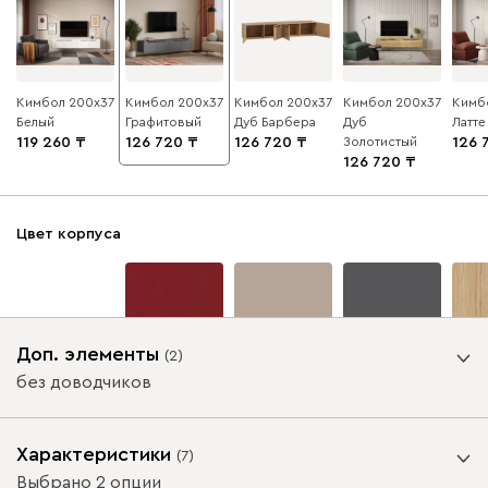
Кимбол 200x37
Кимбол 200x37
Кимбол 200x37
Кимбол 200x37
Кимб
Белый
Графитовый
Дуб Барбера
Дуб
Латте
119 260
126 720
126 720
Золотистый
126 
126 720
Цвет корпуса
Доп. элементы
(
2
)
без доводчиков
Белая Шагрень
Бургундский
Велюр
Графит
Дуб 
красный
Вид петель
Характеристики
(
7
)
Цвет фасада
Выбрано 2 опции
без доводчиков
с доводчиками