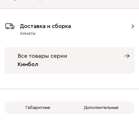
Длина, см
Доставка и сборка
159.8
169.8
179.8
189.8
199.8
Алматы
Белая шагрень
Бургундский
Велюр
Графит
Дуб 
красный
Ширина, см
Все товары серии
35
40
Кимбол
Габаритные
Дополнительные