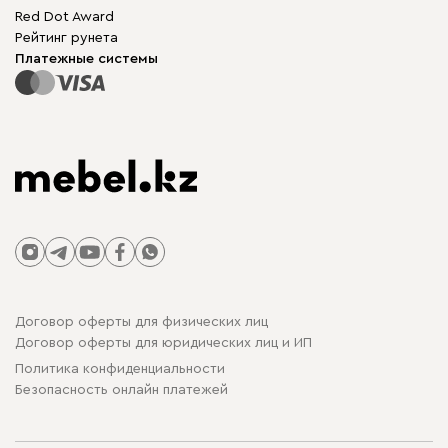
Бескаркасная мебель
Mebel.Club
Red Dot Award
Модульная мебель
Для бизнеса
Рейтинг рунета
Столы и стулья
Карта сайта
Платежные системы
Договор оферты для физических лиц
Договор оферты для юридических лиц и ИП
Политика конфиденциальности
Безопасность онлайн платежей