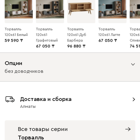
Торвалль
Торвалль
Торвалль
Торвалль
Торв
120x61 Белый
120x61
120x61 Дуб
120x61 Латте
120x6
59 590
Графитовый
Барбера
67 050
Олив
67 050
96 880
74 5
Опции
без доводчиков
Вид петель
Доставка и сборка
с доводчиками
без доводчиков
Алматы
Все товары серии
Торвалль