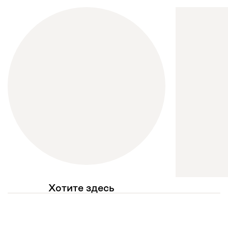
Хотите здесь
увидеть свое фото?
Отмечайте
@mebel.kz_official
в своих публикациях