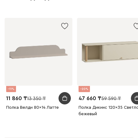
11
20
11 860
47 660
13 350
59 590
Полка Велди 80x14 Латте
Полка Дикинс 120x35 Светл
бежевый