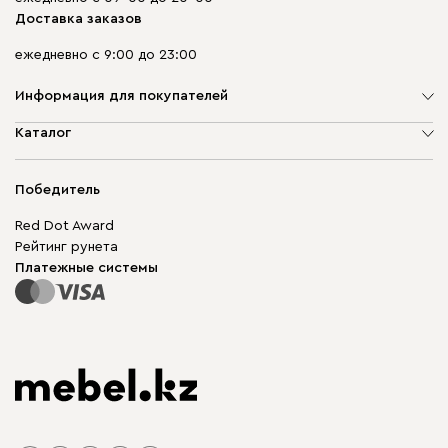
Доставка заказов
ежедневно с 9:00 до 23:00
Информация для покупателей
О компании
Каталог
Адреса магазинов
Мягкая мебель
Доставка и оплата
Корпусная мебель
Победитель
Гарантия
Бескаркасная мебель
Mebel.Club
Red Dot Award
Модульная мебель
Для бизнеса
Рейтинг рунета
Столы и стулья
Карта сайта
Платежные системы