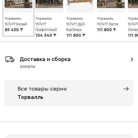
Торвалль
Торвалль
Торвалль
Торвалль
Торв
157x77 Белый
157x77
157x77 Дуб
157x77 Латте
157x7
89 430
Графитовый
Барбера
111 800
Олив
104 340
111 800
111 
Доставка и сборка
Алматы
Все товары серии
Торвалль