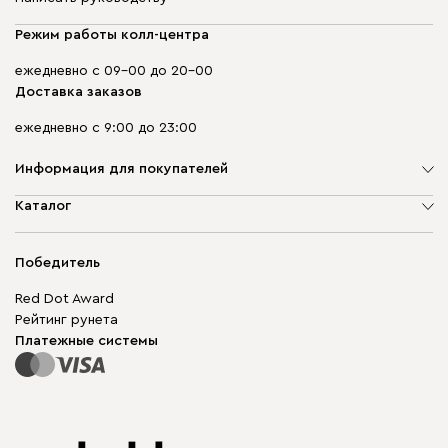
Режим работы колл-центра
ежедневно с 09-00 до 20-00
Доставка заказов
ежедневно с 9:00 до 23:00
Информация для покупателей
О компании
Каталог
Адреса магазинов
Мягкая мебель
Доставка и оплата
Корпусная мебель
Победитель
Гарантия
Бескаркасная мебель
Mebel.Club
Red Dot Award
Модульная мебель
Для бизнеса
Рейтинг рунета
Столы и стулья
Карта сайта
Платежные системы