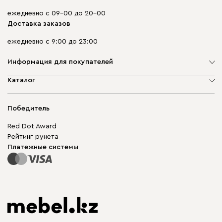
ежедневно с 09-00 до 20-00
Доставка заказов
ежедневно с 9:00 до 23:00
Информация для покупателей
О компании
Каталог
Адреса магазинов
Мягкая мебель
Доставка и оплата
Корпусная мебель
Победитель
Гарантия
Бескаркасная мебель
Mebel.Club
Red Dot Award
Модульная мебель
Для бизнеса
Рейтинг рунета
Столы и стулья
Карта сайта
Платежные системы