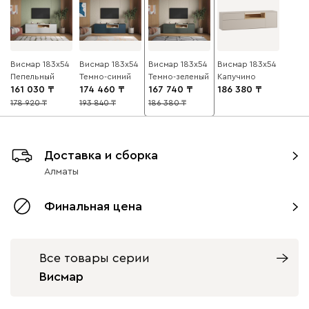
Висмар 183x54
Висмар 183x54
Висмар 183x54
Висмар 183x54
Пепельный
Темно-синий
Темно-зеленый
Капучино
161 030
174 460
167 740
186 380
178 920
193 840
186 380
10
10
10
Доставка и сборка
Алматы
Финальная цена
Все товары серии
Висмар