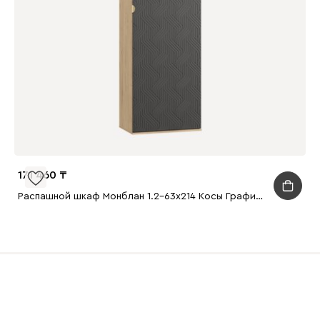
171 460
Распашной шкаф Монблан 1.2-63x214 Косы Графитовый/Дуб Ирландский