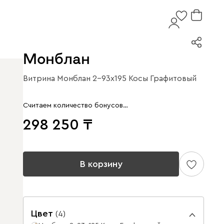
Монблан
Витрина Монблан 2-93x195 Косы Графитовый
Считаем количество бонусов…
298 250
В корзину
Цвет
(
4
)