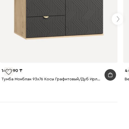
149 090
4
Тумба Монблан 93x76 Косы Графитовый/Дуб Ирландский
В