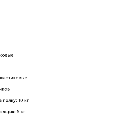
ковые
пластиковые
иков
а полку:
10 кг
а ящик:
5 кг