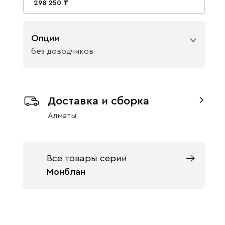
298 250
Опции
без доводчиков
Вид направляющих
Доставка и сборка
с доводчиками
без доводчиков
Алматы
Все товары серии
Монблан