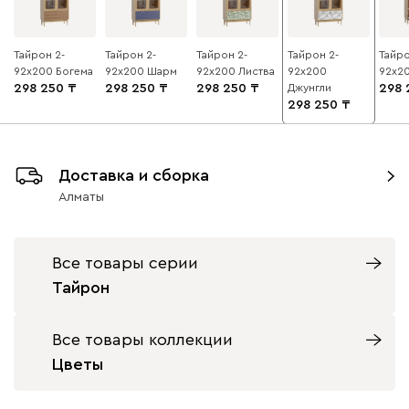
Тайрон 2-
Тайрон 2-
Тайрон 2-
Тайрон 2-
Тайро
92x200 Богема ​
92x200 Шарм ​
92x200 Листва
92x200
92x2
298 250
298 250
298 250
Джунгли ​
298 
298 250
Доставка и сборка
Алматы
Все товары серии
Тайрон
Все товары коллекции
Цветы