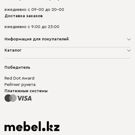
ежедневно с 09-00 до 20-00
Доставка заказов
ежедневно с 9:00 до 23:00
Информация для покупателей
О компании
Каталог
Адреса магазинов
Мягкая мебель
Доставка и оплата
Корпусная мебель
Победитель
Гарантия
Бескаркасная мебель
Mebel.Club
Red Dot Award
Модульная мебель
Для бизнеса
Рейтинг рунета
Столы и стулья
Карта сайта
Платежные системы