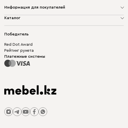
Информация для покупателей
О компании
Каталог
Адреса магазинов
Мягкая мебель
Доставка и оплата
Корпусная мебель
Победитель
Гарантия
Бескаркасная мебель
Mebel.Club
Red Dot Award
Модульная мебель
Для бизнеса
Рейтинг рунета
Столы и стулья
Карта сайта
Платежные системы