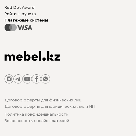
Бескаркасная мебель
Mebel.Club
Red Dot Award
Модульная мебель
Для бизнеса
Рейтинг рунета
Столы и стулья
Карта сайта
Платежные системы
Договор оферты для физических лиц
Договор оферты для юридических лиц и ИП
Политика конфиденциальности
Безопасность онлайн платежей