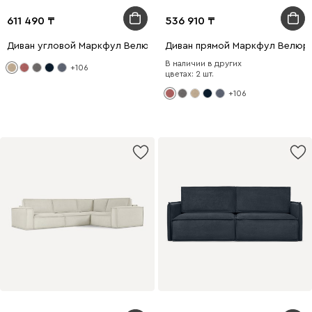
611 490
536 910
Диван угловой Маркфул Велюр Бежевый
Диван прямой Маркфул Велюр
В наличии в других
+106
цветах: 2 шт.
+106