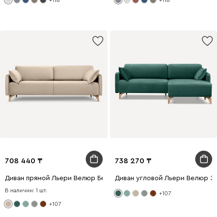
+118
+118
708 440
738 270
Диван прямой Льери Велюр Бежевый
Диван угловой Льери Велюр З
В наличии: 1 шт.
+107
+107