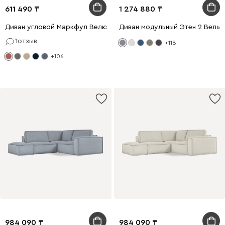
611 490
1 274 880
Диван угловой Маркфул Велюр Розовый
Диван модульный Этен 2 Вельв
1
отзыв
+118
+106
984 090
984 090