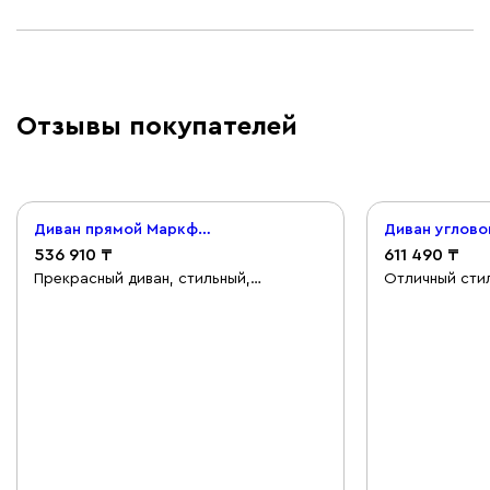
Отзывы покупателей
Диван прямой Маркфул Велюр Серый
536 910
611 490
Прекрасный диван, стильный,
Отличный стил
качественный, очень удобный.
срок, сборка 
Материал тактильно очень приятный.
собой весь ун
За счёт ножек не выглядит
громоздким. Удобно разбирается/
собирается. Доставка, сборка все
отлично, быстро, ребята все сделали
оперативно, мусор весь за собой
убрали. Красота!!! Спасибо,
магазину!!!