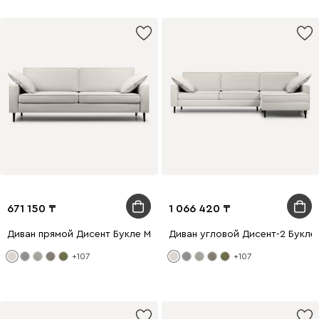
671 150
1 066 420
Диван прямой Дисент Букле Молочный
Диван угловой Дисент-2 Букле
+107
+107