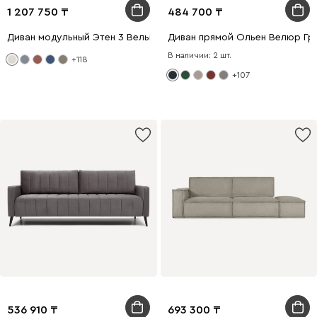
1 207 750
484 700
Диван модульный Этен 3 Вельвет Молочный
Диван прямой Ольен Велюр Гр
В наличии: 2 шт.
+118
+107
536 910
693 300