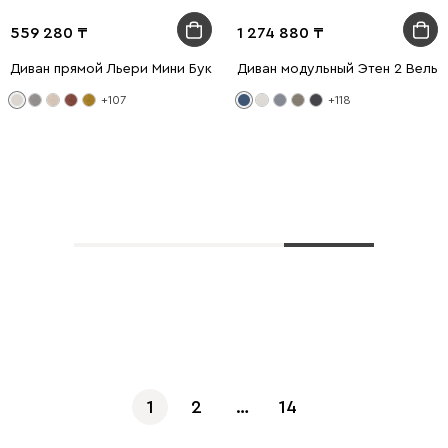
559 280
1 274 880
Диван прямой Льери Мини Букле Молочный
Диван модульный Этен 2 Вельв
+107
+118
Показать еще
1
2
…
14