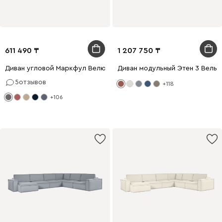
611 490
1 207 750
Диван угловой Маркфул Велюр Серый
Диван модульный Этен 3 Вель
5
отзывов
+118
+106