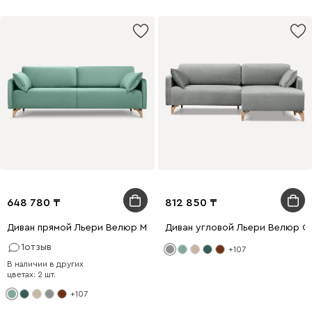
648 780
812 850
Диван прямой Льери Велюр Мятный
Диван угловой Льери Велюр С
1
отзыв
+107
В наличии в других
цветах: 2 шт.
+107