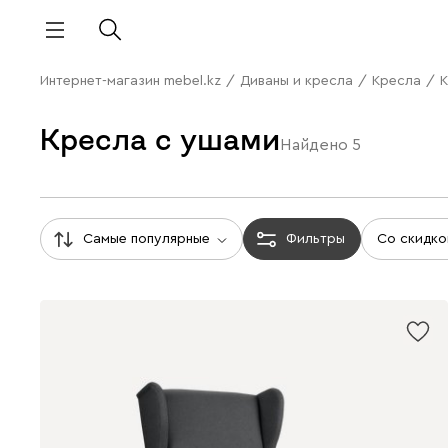
Интернет-магазин mebel.kz
/
Диваны и кресла
/
Кресла
/
К
Кресла с ушами
Найдено
5
Самые популярные
Фильтры
Со скидко