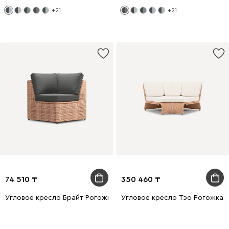
+21
+21
74 510
350 460
Угловое кресло Брайт Рогожка Графитовый/Бежевый
Угловое кресло Тэо Рогожка 