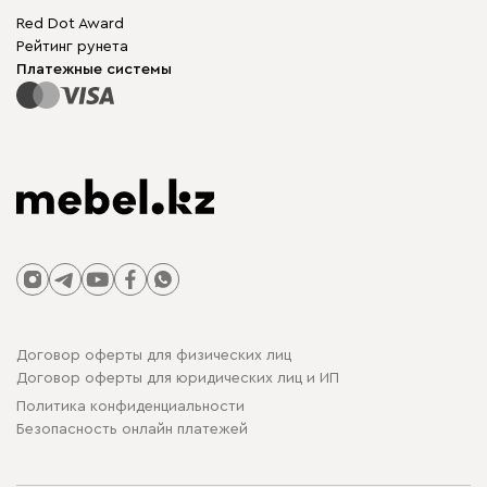
Бескаркасная мебель
Mebel.Club
Red Dot Award
Модульная мебель
Для бизнеса
Рейтинг рунета
Столы и стулья
Карта сайта
Платежные системы
Договор оферты для физических лиц
Договор оферты для юридических лиц и ИП
Политика конфиденциальности
Безопасность онлайн платежей