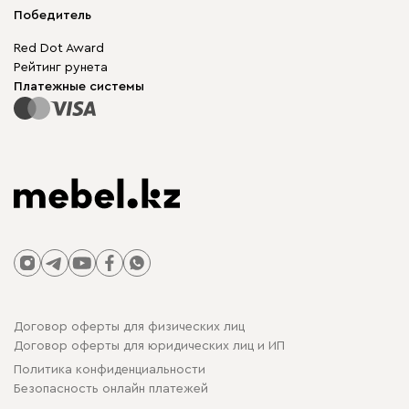
Доставка и оплата
Корпусная мебель
Победитель
Гарантия
Бескаркасная мебель
Mebel.Club
Red Dot Award
Модульная мебель
Для бизнеса
Рейтинг рунета
Столы и стулья
Карта сайта
Платежные системы
Договор оферты для физических лиц
Договор оферты для юридических лиц и ИП
Политика конфиденциальности
Безопасность онлайн платежей