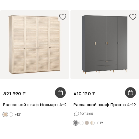
521 990
410 120
Распашной шкаф Монмарт 4-200x240 Дуб Сонома
Распашной шкаф Пронто 4-190
1
отзыв
+121
+119