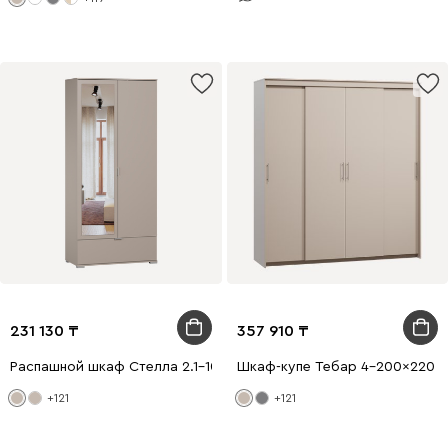
231 130
357 910
Распашной шкаф Стелла 2.1-100x220 Латте с зеркалом
Шкаф-купе Тебар 4-200x220 Л
+121
+121