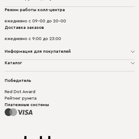
Режим работы колл-центра
ежедневно с 09-00 до 20-00
Доставка заказов
ежедневно с 9:00 до 23:00
Информация для покупателей
О компании
Каталог
Адреса магазинов
Мягкая мебель
Доставка и оплата
Корпусная мебель
Победитель
Гарантия
Бескаркасная мебель
Mebel.Club
Red Dot Award
Модульная мебель
Для бизнеса
Рейтинг рунета
Столы и стулья
Карта сайта
Платежные системы