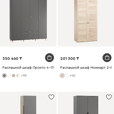
350 460
201 300
Распашной шкаф Пронто 4-170x210 Графитовый
Распашной шкаф Монмарт 2-80
+119
+121