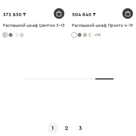
372 830
504 840
Распашной шкаф Шелтон 3-137x212 Латте
Распашной шкаф Пронто 4-190
+119
Показать еще
1
2
3