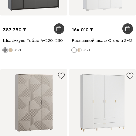
387 750
164 010
Шкаф-купе Тебар 4-220x230 Графитовый без зеркал
Распашной шкаф Стелла 3-130
+121
+121