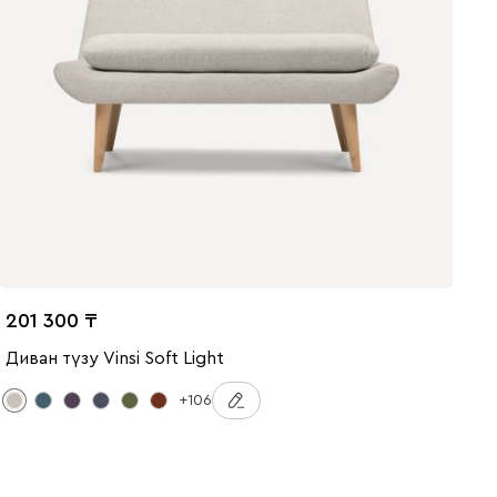
201 300
Диван түзу Vinsi Soft Light
+106