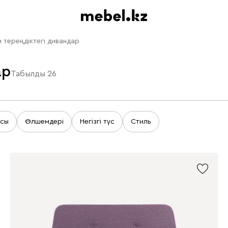
м тереңдіктегі дивандар
ар
Табылды
26
асы
Өлшемдері
Негізгі түс
Стиль