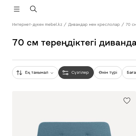
Интернет-дүкен mebel.kz
/
Дивандар мен креслолар
/
70 с
70 см тереңдіктегі диванд
Ең танымал
Сүзгілер
Өнім түрі
Бағ