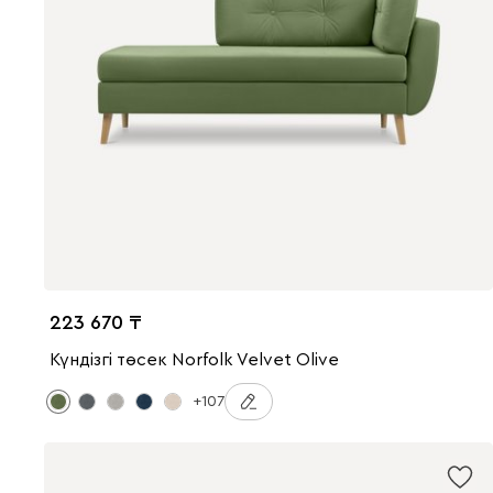
223 670
Күндізгі төсек Norfolk Velvet Olive
+107