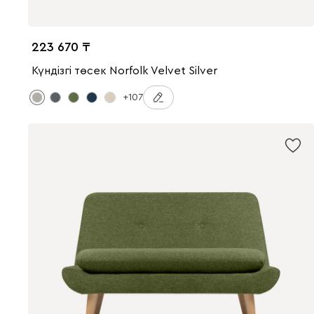
223 670
Күндізгі төсек Norfolk Velvet Silver
+107