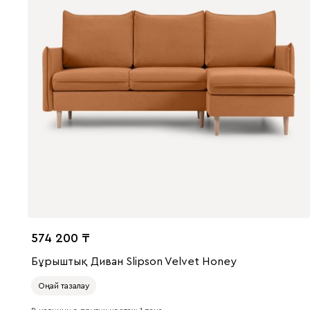
574 200
Бұрыштық Диван Slipson Velvet Honey
Оңай тазалау