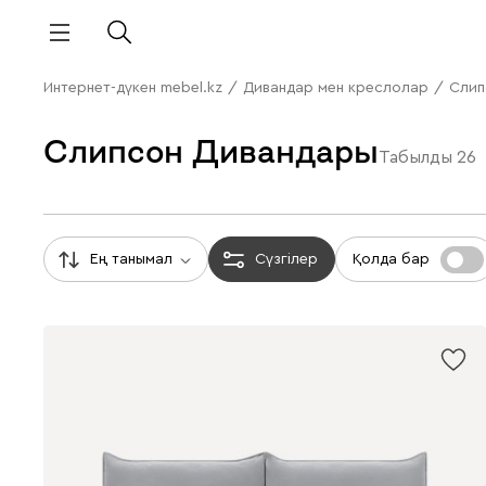
Интернет-дүкен mebel.kz
/
Дивандар мен креслолар
/
Слип
Слипсон Дивандары
Табылды
26
Ең танымал
Сүзгілер
Қолда бар