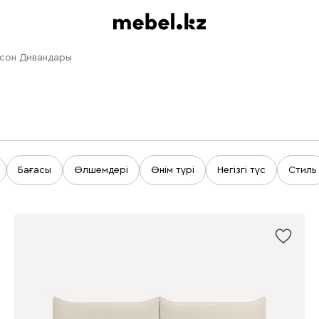
сон Дивандары
Бағасы
Өлшемдері
Өнім түрі
Негізгі түс
Стиль