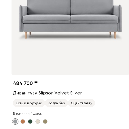
484 700
Диван түзу Slipson Velvet Silver
Есть в шоуруме
Қолда бар
Оңай тазалау
В наличии: 1 дана.