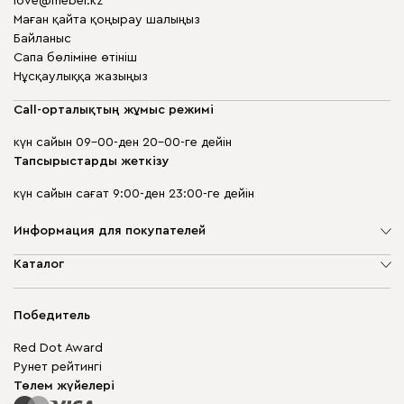
love@mebel.kz
Маған қайта қоңырау шалыңыз
Байланыс
Сапа бөліміне өтініш
Нұсқаулыққа жазыңыз
Call-орталықтың жұмыс режимі
күн сайын 09-00-ден 20-00-ге дейін
Тапсырыстарды жеткізу
күн сайын сағат 9:00-ден 23:00-ге дейін
Информация для покупателей
Компания туралы
Каталог
Дүкен мекенжайлары
Жұмсақ жиһаз
Жеткізу және төлеу
Шкаф жиһазы
Победитель
Кепілдік
Жақтаусыз жиһаз
Mebel.Club
Red Dot Award
Модульдік жиһаз
Бизнес үшін
Рунет рейтингі
Үстелдер мен орындықтар
Сайт картасы
Төлем жүйелері