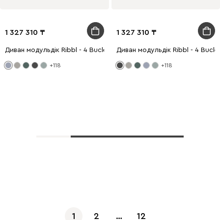
1 327 310
1 327 310
Диван модульдік Ribbl - 4 Bucle Lilac
Диван модульдік Ribbl - 4 Bucle 
+118
+118
Көбірек көрсету
1
2
…
12