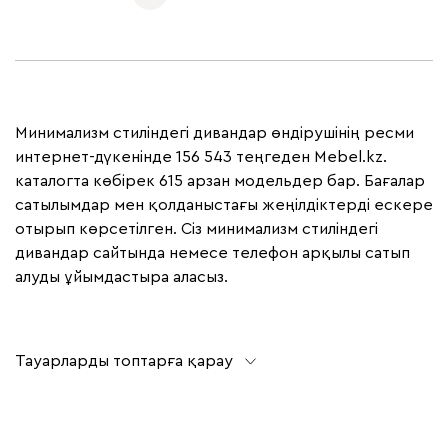
Минимализм стиліндегі дивандар өндірушінің ресми
интернет-дүкенінде 156 543 теңгеден Mebel.kz.
каталогта көбірек 615 арзан модельдер бар. Бағалар
сатылымдар мен қолданыстағы жеңілдіктерді ескере
отырып көрсетілген. Сіз минимализм стиліндегі
дивандар сайтында немесе телефон арқылы сатып
алуды ұйымдастыра аласыз.
Тауарларды топтарға қарау