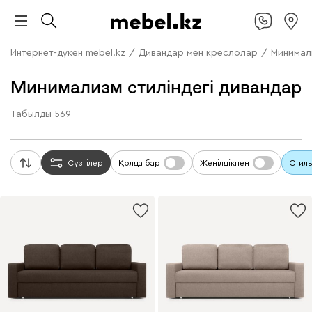
Интернет-дүкен mebel.kz
/
Дивандар мен креслолар
/
Минимали
Минимализм стиліндегі дивандар
Табылды
569
Сүзгілер
Қолда бар
Жеңілдікпен
Стиль