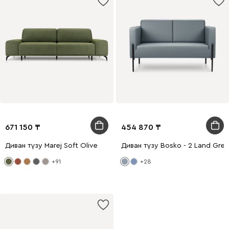
671 150
454 870
Диван түзу Marej Soft Olive
Диван түзу Bosko - 2 Land Grey
+91
+28