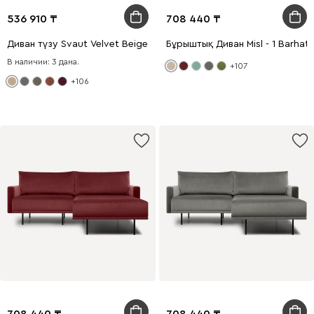
536 910
708 440
Диван түзу Svaut Velvet Beige
Бұрыштық Диван Misl - 1 Barhat 
В наличии: 3 дана.
+107
+106
708 440
708 440