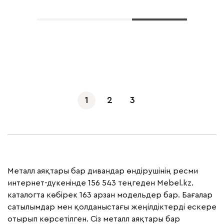
Көбірек көрсету
1
2
3
Металл аяқтары бар дивандар өндірушінің ресми
интернет-дүкенінде 156 543 теңгеден Mebel.kz.
каталогта көбірек 163 арзан модельдер бар. Бағалар
сатылымдар мен қолданыстағы жеңілдіктерді ескере
отырып көрсетілген. Сіз металл аяқтары бар