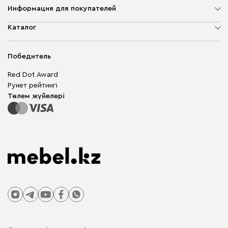
Информация для покупателей
Компания туралы
Каталог
Дүкен мекенжайлары
Жұмсақ жиһаз
Жеткізу және төлеу
Шкаф жиһазы
Победитель
Кепілдік
Жақтаусыз жиһаз
Mebel.Club
Red Dot Award
Модульдік жиһаз
Бизнес үшін
Рунет рейтингі
Үстелдер мен орындықтар
Сайт картасы
Төлем жүйелері