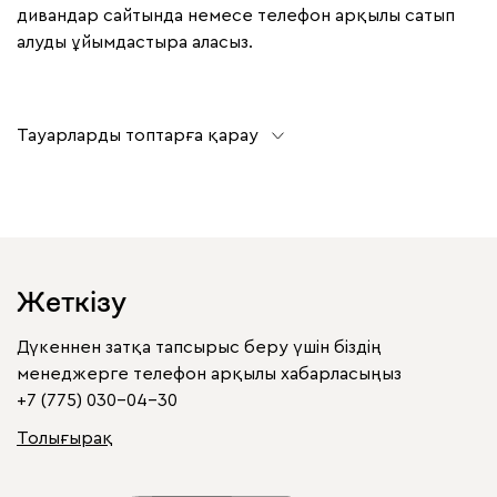
дивандар сайтында немесе телефон арқылы сатып
алуды ұйымдастыра аласыз.
Тауарларды топтарға қарау
Жеткізу
Дүкеннен затқа тапсырыс беру үшін біздің
менеджерге телефон арқылы хабарласыңыз
+7 (775) 030-04-30
Толығырақ