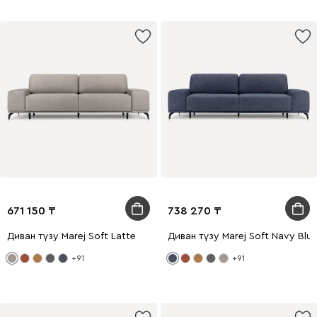
671 150
738 270
Диван түзу Marej Soft Latte
Диван түзу Marej Soft Navy Blu
+91
+91