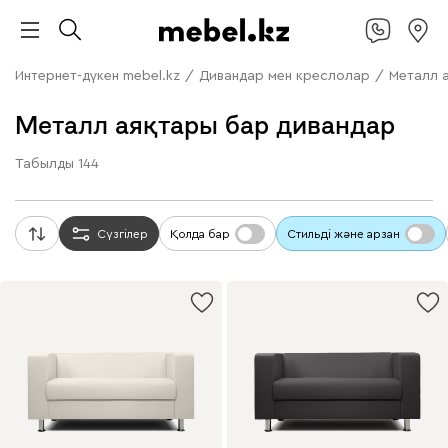
Интернет-дүкен mebel.kz
/
Дивандар мен креслолар
/
Металл 
Металл аяқтары бар дивандар
Табылды
144
Сүзгілер
Қолда бар
Стильді және арзан