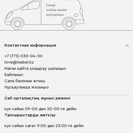
Контактная информация
+7 (775) 030-04-30
love@mebel.kz
Маған қайта қоңырау шалыңыз
Байланыс
Сапа бөліміне өтініш
Нұсқаулыққа жазыңыз
Call-орталықтың жұмыс режимі
күн сайын 09-00-ден 20-00-ге дейін
Тапсырыстарды жеткізу
күн сайын сағат 9:00-ден 23:00-ге дейін