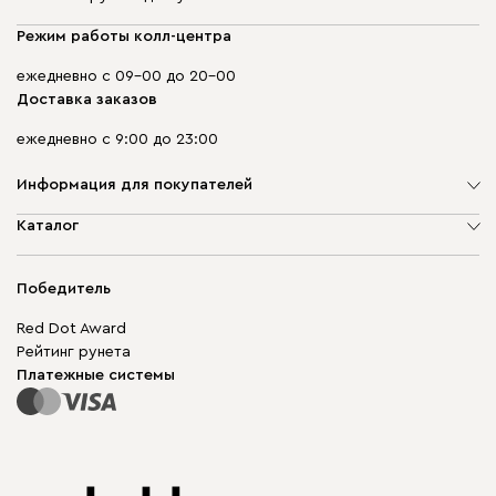
Режим работы колл-центра
ежедневно с 09-00 до 20-00
Доставка заказов
ежедневно с 9:00 до 23:00
Информация для покупателей
О компании
Каталог
Адреса магазинов
Мягкая мебель
Доставка и оплата
Корпусная мебель
Победитель
Гарантия
Бескаркасная мебель
Mebel.Club
Red Dot Award
Модульная мебель
Для бизнеса
Рейтинг рунета
Столы и стулья
Карта сайта
Платежные системы