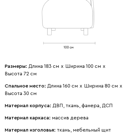
Бежевый
Вишневый
Голубой
Графит
Зеле
Кларинс
350 460
Размеры:
Длина 183 см
х
Ширина 100 см
х
100
130
690
695
792
Высота 72 см
Спальное место:
Длина 160 см
х
Ширина 80 см
х
Винтер
350 460
Высота 30 см
Материал корпуса:
ДВП, ткань, фанера, ДСП
Материал каркаса:
массив дерева
Виридис
Клэй
Оранж
пиони
Материал изголовья:
ткань, мебельный щит