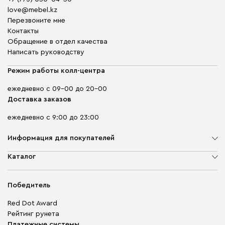
love@mebel.kz
Перезвоните мне
Контакты
Обращение в отдел качества
Написать руководству
Режим работы колл-центра
ежедневно с 09-00 до 20-00
Доставка заказов
ежедневно с 9:00 до 23:00
Информация для покупателей
О компании
Каталог
Адреса магазинов
Мягкая мебель
Доставка и оплата
Корпусная мебель
Победитель
Гарантия
Бескаркасная мебель
Mebel.Club
Red Dot Award
Модульная мебель
Для бизнеса
Рейтинг рунета
Столы и стулья
Карта сайта
Платежные системы