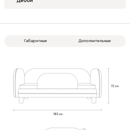
Дебби
Бежевый
Изумруд
Марсала
Молочный
Мята
Габаритные
Дополнительные
Вулли
320 620
092
100
230
380
684
Ланза
320 620