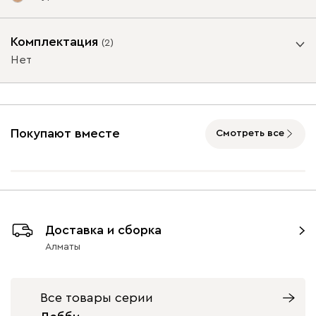
Опоры
Комплектация
(
2
)
Нет
Айвори (Ivory)
Горчичный
Дымчатый
Коралловый
Минт 
Бортик
(Mustard)
(Smoke)
(Coral)
Да
Нет
Покупают вместе
Смотреть все
Онли
305 710
Графит
Натуральный
Орех
9700
9700
Доставка и сборка
020
236
240
310
495
Алматы
Геста
320 620
Все товары серии