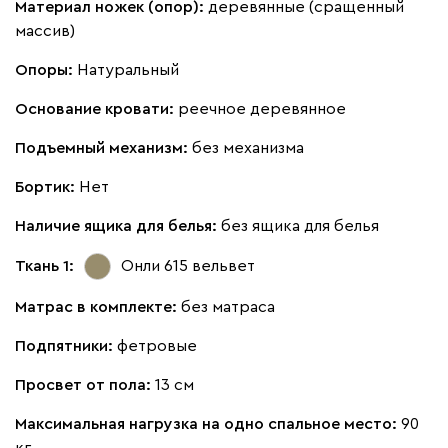
Материал ножек (опор):
деревянные (сращенный
Букле
395 200
массив)
Опоры:
Натуральный
Основание кровати:
реечное деревянное
Подъемный механизм:
без механизма
Латте
Терра
Бортик:
Нет
Дарте
439 950
Наличие ящика для белья:
без ящика для белья
Ткань 1:
Онли 615
вельвет
Матрас в комплекте:
без матраса
Подпятники:
фетровые
Графит
Серый
Терракота
Тёмно-синий
Просвет от пола:
13 см
Максимальная нагрузка на одно спальное место:
90
кг