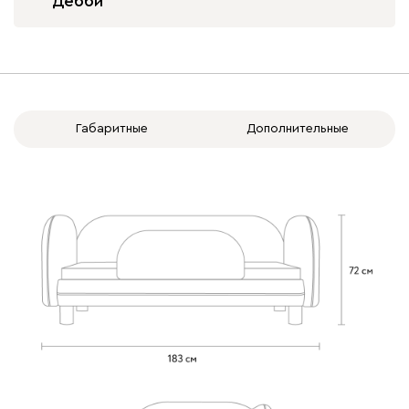
Дебби
Бежевый
Изумруд
Марсала
Молочный
Мята
Габаритные
Дополнительные
Вулли
320 620
092
100
230
380
684
Ланза
320 620