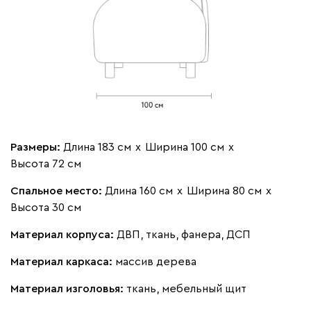
Бежевый
Вишневый
Голубой
Графит
Зеле
Кларинс
350 460
Размеры:
Длина 183 см
х
Ширина 100 см
х
100
130
690
695
792
Высота 72 см
Спальное место:
Длина 160 см
х
Ширина 80 см
х
Винтер
350 460
Высота 30 см
Материал корпуса:
ДВП, ткань, фанера, ДСП
Материал каркаса:
массив дерева
Виридис
Клэй
Оранж
пиони
Материал изголовья:
ткань, мебельный щит