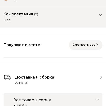
Опоры
Комплектация
(
2
)
Нет
Айвори (Ivory)
Горчичный
Дымчатый
Коралловый
Минт 
Бортик
(Mustard)
(Smoke)
(Coral)
Да
Нет
Покупают вместе
Смотреть все
Онли
305 710
Графит
Натуральный
Орех
9700
9700
Доставка и сборка
020
236
240
310
495
Алматы
Геста
320 620
Все товары серии