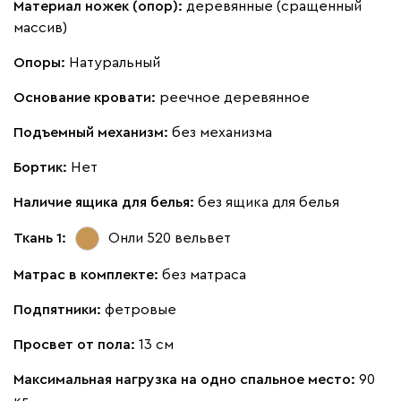
Материал ножек (опор):
деревянные (сращенный
Букле
395 200
массив)
Опоры:
Натуральный
Основание кровати:
реечное деревянное
Подъемный механизм:
без механизма
Латте
Терра
Бортик:
Нет
Дарте
439 950
Наличие ящика для белья:
без ящика для белья
Ткань 1:
Онли 520
вельвет
Матрас в комплекте:
без матраса
Подпятники:
фетровые
Графит
Серый
Терракота
Тёмно-синий
Просвет от пола:
13 см
Максимальная нагрузка на одно спальное место:
90
кг