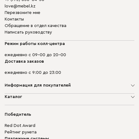
love@mebel.kz
Перезвоните мне
Контакты
Обращение в отдел качества
Написать руководству
Режим работы колл-центра
ежедневно с 09-00 до 20-00
Доставка заказов
ежедневно с 9:00 до 23:00
Информация для покупателей
О компании
Каталог
Адреса магазинов
Мягкая мебель
Доставка и оплата
Корпусная мебель
Победитель
Гарантия
Бескаркасная мебель
Mebel.Club
Red Dot Award
Модульная мебель
Для бизнеса
Рейтинг рунета
Столы и стулья
Карта сайта
Платежные системы