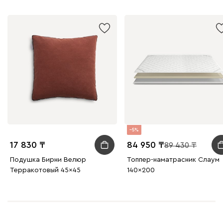
Графит
Серый
Терракота
Тёмно-синий
5
17 830
84 950
89 430
Подушка Бирни Велюр
Топпер-наматрасник Слаум
Терракотовый 45x45
140x200