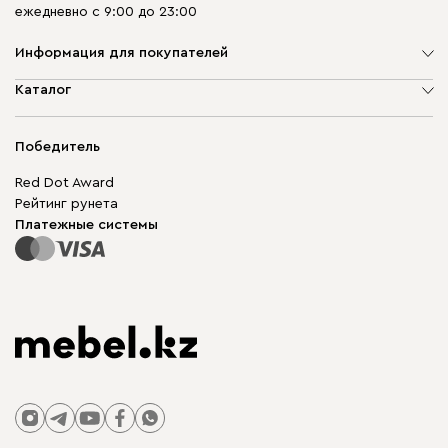
ежедневно с 9:00 до 23:00
Информация для покупателей
О компании
Каталог
Адреса магазинов
Мягкая мебель
Доставка и оплата
Корпусная мебель
Победитель
Гарантия
Бескаркасная мебель
Mebel.Club
Red Dot Award
Модульная мебель
Для бизнеса
Рейтинг рунета
Столы и стулья
Карта сайта
Платежные системы