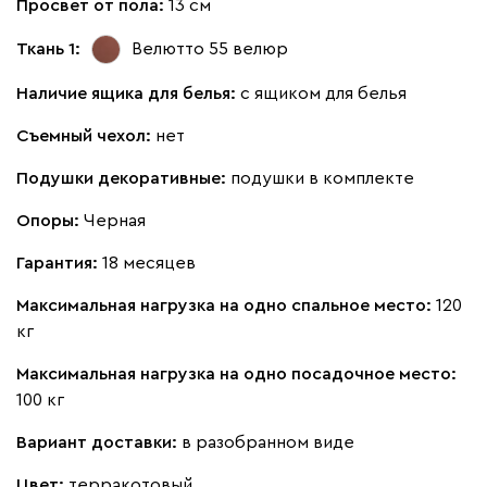
Просвет от пола:
13 см
092
100
230
380
684
Ткань 1:
Велютто 55
велюр
Ланза
410 120
Наличие ящика для белья:
с ящиком для белья
Съемный чехол:
нет
Подушки декоративные:
подушки в комплекте
Бежевый
Вишневый
Голубой
Графит
Зеле
Опоры:
Черная
Гарантия:
18 месяцев
Кларинс
469 780
Максимальная нагрузка на одно спальное место:
120
кг
Максимальная нагрузка на одно посадочное место:
100 кг
100
130
690
695
792
Вариант доставки:
в разобранном виде
Цвет:
терракотовый
Винтер
469 780