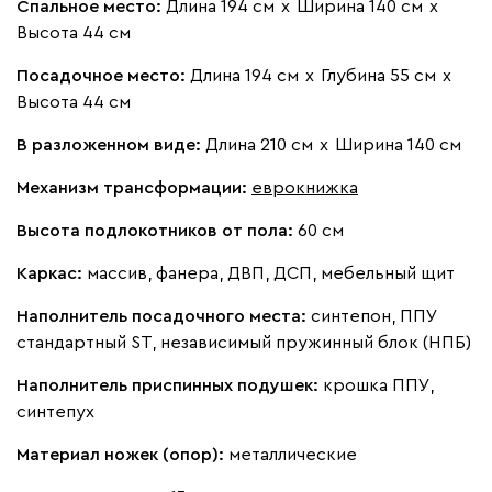
Спальное место:
Длина 194 см
х
Ширина 140 см
х
Высота 44 см
Бежевый
Посадочное место:
Изумруд
Длина 194 см
Марсала
х
Глубина 55 см
Молочный
х
Мята
Высота 44 см
Мола
410 120
В разложенном виде:
Длина 210 см
х
Ширина 140 см
Механизм трансформации:
еврокнижка
Высота подлокотников от пола:
60 см
Каркас:
массив, фанера, ДВП, ДСП, мебельный щит
Жёлтый
Песочный
Розовый
Светло-серый
Серы
Наполнитель посадочного места:
синтепон, ППУ
стандартный ST, независимый пружинный блок (НПБ)
Вулли
410 120
Наполнитель приспинных подушек:
крошка ППУ,
синтепух
Материал ножек (опор):
металлические