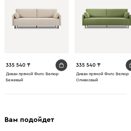
Бежевый
Графит
Молочный
Серый
Атмосфера
544 360
335 540
335 540
Диван прямой Филс Велюр
Диван прямой Филс Велюр
230
240
396
695
997
Бежевый
Оливковый
Дарте
626 400
Вам подойдет