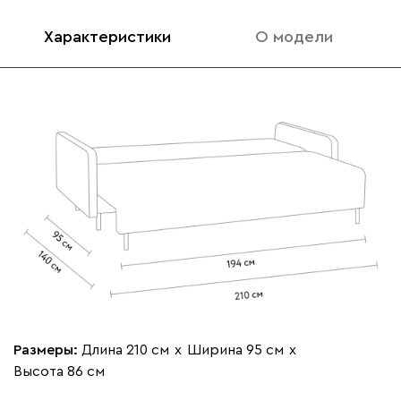
Характеристики
О модели
020
120
236
240
310
Вертикаль
410 120
000
490
795
910
930
Геста
410 120
Размеры:
Длина 210 см
х
Ширина 95 см
х
Высота 86 см