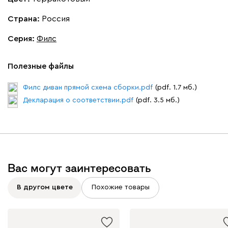
Страна:
Россия
Серия
:
Филс
Полезные файлы
Виридис
Клэй
Мустард
Оранж
пион
Филс диван прямой схема сборки.pdf
(pdf. 1.7 мб.)
Букле
544 360
Декларация о соответствии.pdf
(pdf. 3.5 мб.)
Вас могут заинтересовать
Вайт
Латте
Терра
В другом цвете
Похожие товары
Альтеа
544 360