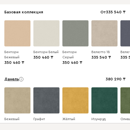
Базовая коллекция
От
335 540
Бентори
Бентори Белый
Бентори
Велютто 18
Велют
Бежевый
350 460
Серый
335 540
335 
350 460
350 460
Данель
380 290
Бежевый
Графит
Жёлтый
Изумруд
Олив