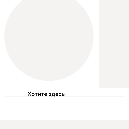
Хотите здесь
увидеть свое фото?
Отмечайте
@mebel.kz_official
в своих публикациях