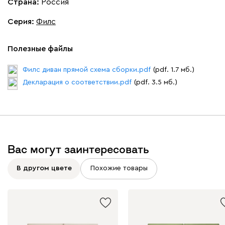
Страна:
Россия
Серия
:
Филс
Полезные файлы
Виридис
Клэй
Мустард
Оранж
пион
Филс диван прямой схема сборки.pdf
(pdf. 1.7 мб.)
Букле
544 360
Декларация о соответствии.pdf
(pdf. 3.5 мб.)
Вас могут заинтересовать
Вайт
Латте
Терра
В другом цвете
Похожие товары
Альтеа
544 360