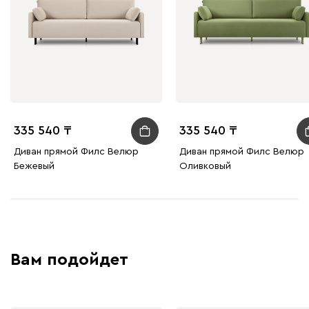
Бежевый
Графит
Молочный
Серый
Атмосфера
544 360
335 540
335 540
Диван прямой Филс Велюр
Диван прямой Филс Велюр
230
240
396
695
997
Бежевый
Оливковый
Дарте
626 400
Вам подойдет
Графит
Серый
Терракота
Тёмно-синий