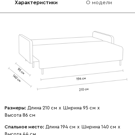
Характеристики
О модели
020
120
236
240
310
Вертикаль
410 120
000
490
795
910
930
Геста
410 120
Размеры:
Длина 210 см
х
Ширина 95 см
х
Высота 86 см
Спальное место:
Длина 194 см
х
Ширина 140 см
х
Высота 44 см