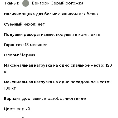
Ткань 1:
Бентори Серый
рогожка
Ланза
410 120
Наличие ящика для белья:
с ящиком для белья
Съемный чехол:
нет
Подушки декоративные:
подушки в комплекте
Бежевый
Вишневый
Голубой
Графит
Зеле
Гарантия:
18 месяцев
Опоры:
Черная
Кларинс
469 780
Максимальная нагрузка на одно спальное место:
120
кг
Максимальная нагрузка на одно посадочное место:
100 кг
100
130
690
695
792
Вариант доставки:
в разобранном виде
Цвет:
серый
Винтер
469 780