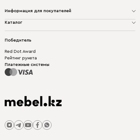
Информация для покупателей
О компании
Каталог
Адреса магазинов
Мягкая мебель
Доставка и оплата
Корпусная мебель
Победитель
Гарантия
Бескаркасная мебель
Mebel.Club
Red Dot Award
Модульная мебель
Для бизнеса
Рейтинг рунета
Столы и стулья
Карта сайта
Платежные системы