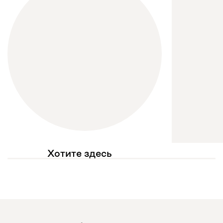
Хотите здесь
увидеть свое фото?
Отмечайте
@mebel.kz_official
в своих публикациях