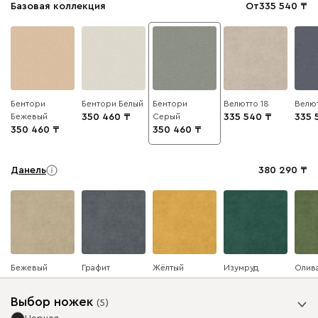
Базовая коллекция
От
335 540
Бентори
Бентори Белый
Бентори
Велютто 18
Велют
Бежевый
350 460
Серый
335 540
335 
350 460
350 460
Данель
380 290
Бежевый
Графит
Жёлтый
Изумруд
Олив
Выбор ножек
(
5
)