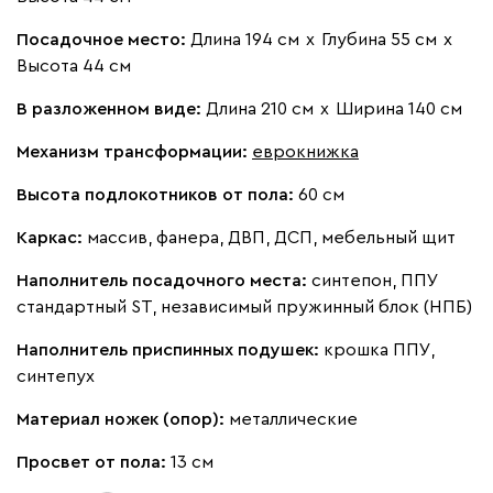
Бежевый
Посадочное место:
Изумруд
Длина 194 см
Марсала
х
Глубина 55 см
Молочный
х
Мята
Высота 44 см
Мола
410 120
В разложенном виде:
Длина 210 см
х
Ширина 140 см
Механизм трансформации:
еврокнижка
Высота подлокотников от пола:
60 см
Каркас:
массив, фанера, ДВП, ДСП, мебельный щит
Жёлтый
Олива
Песочный
Розовый
Свет
Наполнитель посадочного места:
синтепон, ППУ
стандартный ST, независимый пружинный блок (НПБ)
Вулли
410 120
Наполнитель приспинных подушек:
крошка ППУ,
синтепух
Материал ножек (опор):
металлические
Просвет от пола:
13 см
092
100
230
380
684