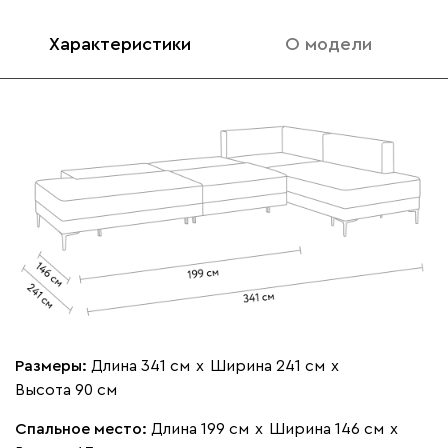
Характеристики
О модели
092
100
230
380
684
Кларинс
1 566 110
100
130
690
695
792
Атмосфера
1 707 810
Размеры:
Длина 341 см
х
Ширина 241 см
х
Высота 90 см
Спальное место:
Длина 199 см
х
Ширина 146 см
х