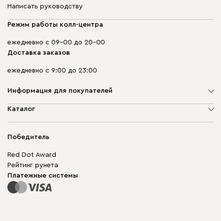
Написать руководству
Режим работы колл-центра
ежедневно с 09-00 до 20-00
Доставка заказов
ежедневно с 9:00 до 23:00
Информация для покупателей
О компании
Каталог
Адреса магазинов
Мягкая мебель
Доставка и оплата
Корпусная мебель
Победитель
Гарантия
Бескаркасная мебель
Mebel.Club
Red Dot Award
Модульная мебель
Для бизнеса
Рейтинг рунета
Столы и стулья
Карта сайта
Платежные системы