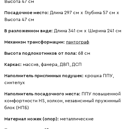
Высота 47 см
Посадочное место:
Длина 297 см
х
Глубина 57 см
х
230
240
396
695
997
Высота 47 см
Букле
2 088 170
В разложенном виде:
Длина 341 см
х
Ширина 241 см
Механизм трансформации:
пантограф
Высота подлокотников от пола:
68 см
Каркас:
массив, фанера, ДВП, ДСП
Вайт
Латте
Терра
Наполнитель приспинных подушек:
крошка ППУ,
синтепух
Наполнитель посадочного места:
ППУ повышенной
комфортности HS, холкон, независимый пружинный
блок (НПБ)
Материал ножек (опор):
металлические