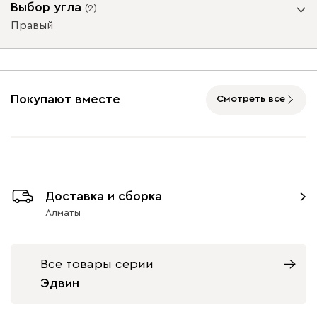
Выбор угла
(
2
)
Правый
Онли
1 342 370
Угол
Покупают вместе
Смотреть все
020
120
236
240
310
Левый
Правый
Вертикаль
1 431 870
Доставка и сборка
Алматы
000
490
795
910
930
Все товары серии
Эдвин
Вулли
1 431 870