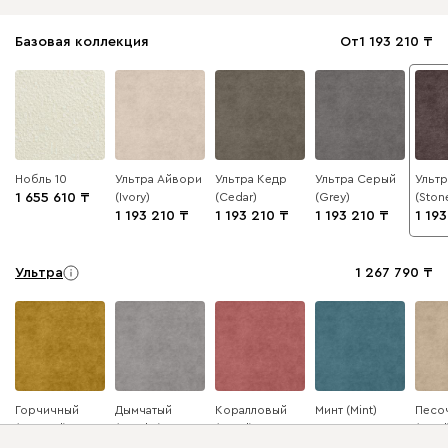
Базовая коллекция
От
1 193 210
Нобль 10
Ультра Айвори
Ультра Кедр
Ультра Серый
Ультр
1 655 610
(Ivory)
(Cedar)
(Grey)
(Ston
1 193 210
1 193 210
1 193 210
1 19
Ультра
1 267 790
Горчичный
Дымчатый
Коралловый
Минт (Mint)
Песо
(Mustard)
(Smoke)
(Coral)
(Sand