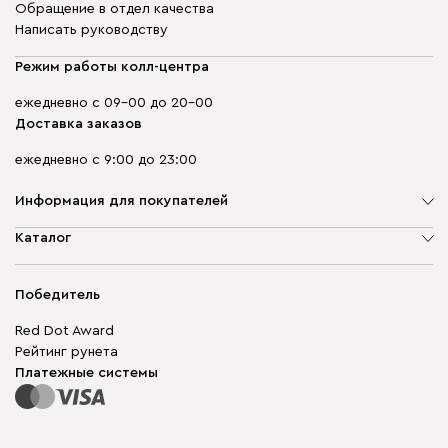
Обращение в отдел качества
Написать руководству
Режим работы колл-центра
ежедневно с 09-00 до 20-00
Доставка заказов
ежедневно с 9:00 до 23:00
Информация для покупателей
О компании
Каталог
Адреса магазинов
Мягкая мебель
Доставка и оплата
Корпусная мебель
Победитель
Гарантия
Бескаркасная мебель
Mebel.Club
Red Dot Award
Модульная мебель
Для бизнеса
Рейтинг рунета
Столы и стулья
Карта сайта
Платежные системы