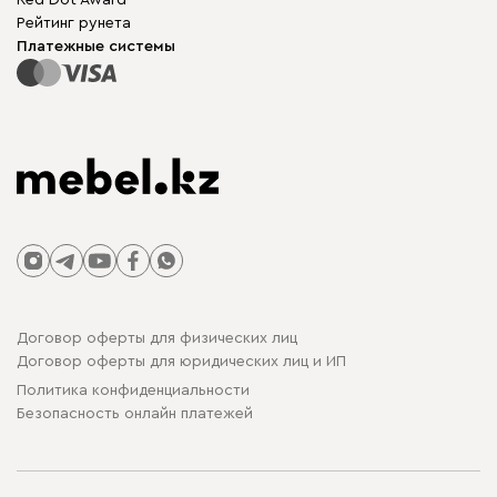
Red Dot Award
Модульная мебель
Для бизнеса
Рейтинг рунета
Столы и стулья
Карта сайта
Платежные системы
Договор оферты для физических лиц
Договор оферты для юридических лиц и ИП
Политика конфиденциальности
Безопасность онлайн платежей