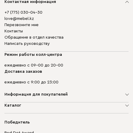
Контактная информация
+7 (775) 030-04-30
love@mebel.kz
Перезвоните мне
Контакты
Обращение в отдел качества
Написать руководству
Режим работы колл-центра
ежедневно с 09-00 до 20-00
Доставка заказов
ежедневно с 9:00 до 23:00
Информация для покупателей
О компании
Каталог
Адреса магазинов
Мягкая мебель
Доставка и оплата
Корпусная мебель
Победитель
Гарантия
Бескаркасная мебель
Mebel.Club